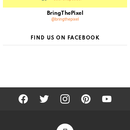
BringThePixel
@bringthepixel
FIND US ON FACEBOOK
facebook
twitter
instagram
pinterest
youtube