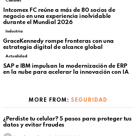
Canales
Intcomex FC reúne a más de 80 socios de
negocio en una experiencia inolvidable
durante el Mundial 2026
Industria
GraceKennedy rompe fronteras con una
estrategia digital de alcance global
Actualidad
Not Safe For Work
SAP e IBM impulsan la modernización de ERP
Click to view this post
en la nube para acelerar la innovación con IA
MORE FROM:
SEGURIDAD
¿Perdiste tu celular? 5 pasos para proteger tus
datos y evitar fraudes