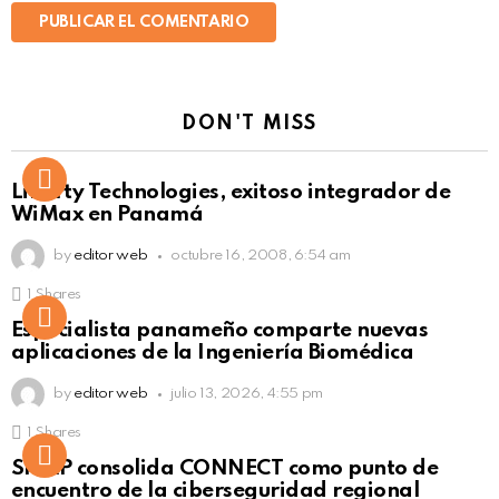
DON'T MISS
Liberty Technologies, exitoso integrador de
WiMax en Panamá
by
editor web
octubre 16, 2008, 6:54 am
1
Shares
Not Safe For Work
Especialista panameño comparte nuevas
Click to view this post
aplicaciones de la Ingeniería Biomédica
by
editor web
julio 13, 2026, 4:55 pm
1
Shares
Not Safe For Work
SISAP consolida CONNECT como punto de
Click to view this post
encuentro de la ciberseguridad regional