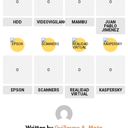
0
0
0
0
HDD
VIDEOVIGILANCIA
MAMBU
JUAN
PABLO
JIMENEZ
0
0
0
0
EPSON
SCANNERS
REALIDAD
KASPERSKY
VIRTUAL
Written by
Guillermo A. Mata