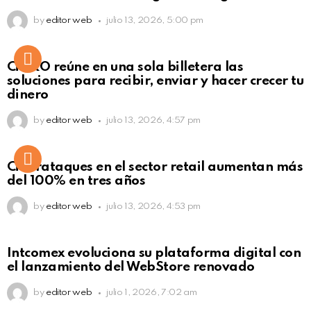
by
editor web
julio 13, 2026, 5:00 pm
Not Safe For Work
CiNKO reúne en una sola billetera las
Click to view this post
soluciones para recibir, enviar y hacer crecer tu
dinero
by
editor web
julio 13, 2026, 4:57 pm
Ciberataques en el sector retail aumentan más
del 100% en tres años
by
editor web
julio 13, 2026, 4:53 pm
Intcomex evoluciona su plataforma digital con
el lanzamiento del WebStore renovado
by
editor web
julio 1, 2026, 7:02 am