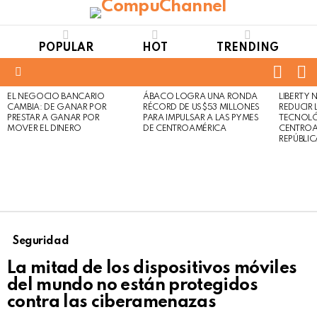
POPULAR
HOT
TRENDING
FOLL
S
US
Menu
EL NEGOCIO BANCARIO
ÁBACO LOGRA UNA RONDA
LIBERTY
LATEST
Not
Click
CAMBIA: DE GANAR POR
RÉCORD DE US$53 MILLONES
REDUCIR 
STORIES
to
Safe
PRESTAR A GANAR POR
PARA IMPULSAR A LAS PYMES
TECNOLÓ
view
MOVER EL DINERO
DE CENTROAMÉRICA
CENTROA
For
this
REPÚBLI
Work
post
Seguridad
La mitad de los dispositivos móviles
del mundo no están protegidos
contra las ciberamenazas