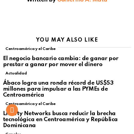
YOU MAY ALSO LIKE
Centroamérica y el Caribe
El negocio bancario cambia: de ganar por
prestar a ganar por mover el dinero
Actualidad
Not Safe For Work
Ábaco logra una ronda récord de US$53
Click to view this post
millones para impulsar a las PYMEs de
Centroamérica
Centroamérica y el Caribe
Liberty Networks busca reducir la brecha
tecnológica en Centroamérica y República
Dominicana