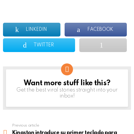
LINKEDIN
FACEBOOK
TWITTER
Want more stuff like this?
NEWSLETTER
Get the best viral stories straight into your
inbox!
Previous article
See
more
Kingston introduce su primer teclado para