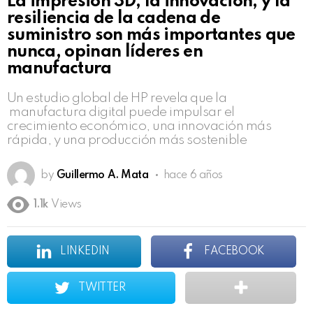
La impresión 3D, la innovación, y la
resiliencia de la cadena de
suministro son más importantes que
nunca, opinan líderes en
manufactura
Un estudio global de HP revela que la
manufactura digital puede impulsar el
crecimiento económico, una innovación más
rápida, y una producción más sostenible
by
Guillermo A. Mata
hace 6 años
1.1k
Views
LINKEDIN
FACEBOOK
TWITTER