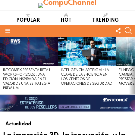
POPULAR
HOT
TRENDING
FOLL
S
US
Menu
LATEST
STORIES
INTCOMEX PRESENTA RETAIL
INTELIGENCIA ARTIFICIAL: LA
EL NEGO
WORKSHOP 2026, UNA
CLAVE DE LA EFICIENCIA EN
CAMBIA:
EDICIÓN INSPIRADA EN EL
LOS CENTROS DE
PRESTAR
VALOR DE UNA ESTRATEGIA
OPERACIONES DE SEGURIDAD
MOVER E
PREMIUM
Actualidad