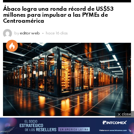
Ábaco logra una ronda récord de US$53
millones para impulsar a las PYMEs de
Centroamérica
by
editor web
hace 16 días
close
Liberty Networks busca reducir la brecha
tecnológica en Centroamérica y República