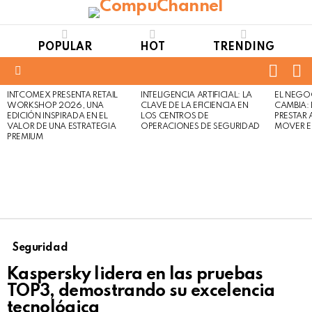
POPULAR
HOT
TRENDING
FOLL
S
US
Menu
INTCOMEX PRESENTA RETAIL
INTELIGENCIA ARTIFICIAL: LA
EL NEGO
LATEST
WORKSHOP 2026, UNA
CLAVE DE LA EFICIENCIA EN
CAMBIA:
STORIES
EDICIÓN INSPIRADA EN EL
LOS CENTROS DE
PRESTAR
VALOR DE UNA ESTRATEGIA
OPERACIONES DE SEGURIDAD
MOVER E
PREMIUM
Seguridad
Kaspersky lidera en las pruebas
TOP3, demostrando su excelencia
tecnológica