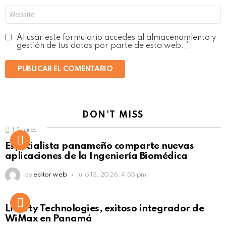
Web
Al usar este formulario accedes al almacenamiento y
gestión de tus datos por parte de esta web.
*
DON'T MISS
1
Shares
Not Safe For Work
Especialista panameño comparte nuevas
Click to view this post
aplicaciones de la Ingeniería Biomédica
by
editor web
julio 13, 2026, 4:55 pm
Liberty Technologies, exitoso integrador de
WiMax en Panamá