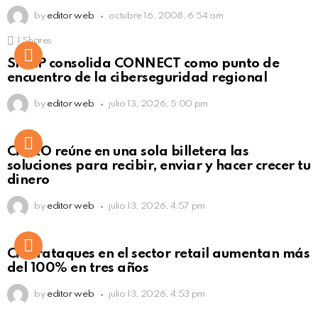
by
editor web
octubre 16, 2008, 6:54 am
1
Shares
Not Safe For Work
SISAP consolida CONNECT como punto de
Click to view this post
encuentro de la ciberseguridad regional
by
editor web
julio 13, 2026, 5:00 pm
Not Safe For Work
CiNKO reúne en una sola billetera las
Click to view this post
soluciones para recibir, enviar y hacer crecer tu
dinero
by
editor web
julio 13, 2026, 4:57 pm
Ciberataques en el sector retail aumentan más
del 100% en tres años
by
editor web
julio 13, 2026, 4:53 pm