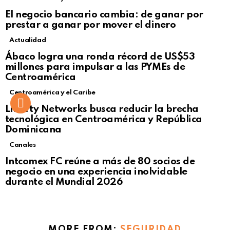
El negocio bancario cambia: de ganar por
prestar a ganar por mover el dinero
Actualidad
Not Safe For Work
Ábaco logra una ronda récord de US$53
Click to view this post
millones para impulsar a las PYMEs de
Centroamérica
Centroamérica y el Caribe
Liberty Networks busca reducir la brecha
tecnológica en Centroamérica y República
Dominicana
Canales
Intcomex FC reúne a más de 80 socios de
negocio en una experiencia inolvidable
durante el Mundial 2026
MORE FROM:
SEGURIDAD