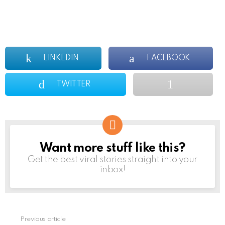
LINKEDIN
FACEBOOK
TWITTER
Want more stuff like this?
NEWSLETTER
Get the best viral stories straight into your
inbox!
Previous article
See