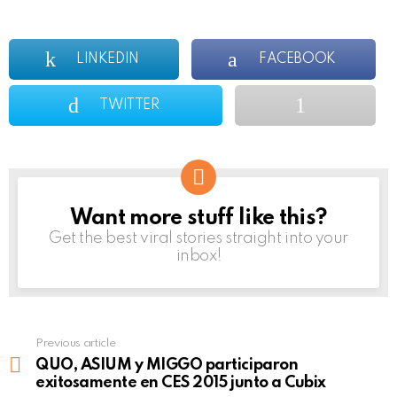
LINKEDIN
FACEBOOK
TWITTER
Want more stuff like this?
NEWSLETTER
Get the best viral stories straight into your
inbox!
Previous article
See
more
QUO, ASIUM y MIGGO participaron
exitosamente en CES 2015 junto a Cubix