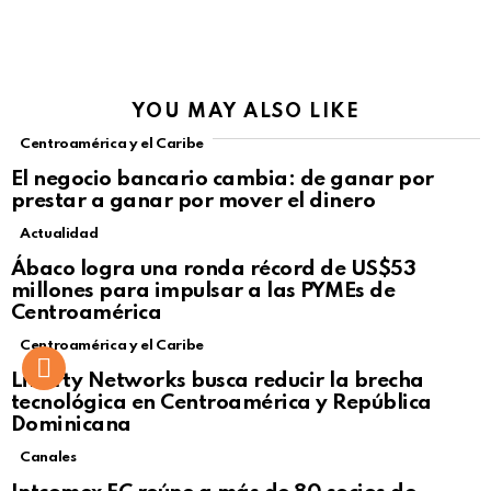
YOU MAY ALSO LIKE
Centroamérica y el Caribe
El negocio bancario cambia: de ganar por
prestar a ganar por mover el dinero
Actualidad
Not Safe For Work
Ábaco logra una ronda récord de US$53
Click to view this post
millones para impulsar a las PYMEs de
Centroamérica
Centroamérica y el Caribe
Liberty Networks busca reducir la brecha
tecnológica en Centroamérica y República
Dominicana
Canales