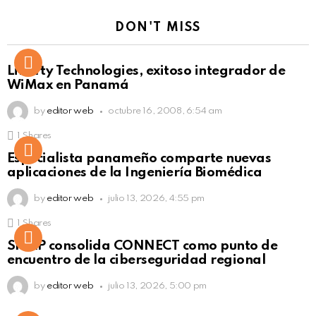
DON'T MISS
Liberty Technologies, exitoso integrador de
WiMax en Panamá
by
editor web
octubre 16, 2008, 6:54 am
1
Shares
Not Safe For Work
Especialista panameño comparte nuevas
Click to view this post
aplicaciones de la Ingeniería Biomédica
by
editor web
julio 13, 2026, 4:55 pm
1
Shares
Not Safe For Work
SISAP consolida CONNECT como punto de
Click to view this post
encuentro de la ciberseguridad regional
by
editor web
julio 13, 2026, 5:00 pm