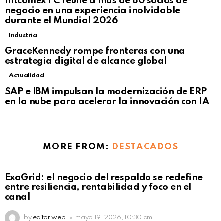
Intcomex FC reúne a más de 80 socios de
negocio en una experiencia inolvidable
durante el Mundial 2026
Industria
GraceKennedy rompe fronteras con una
estrategia digital de alcance global
Actualidad
Not Safe For Work
SAP e IBM impulsan la modernización de ERP
Click to view this post
en la nube para acelerar la innovación con IA
MORE FROM:
DESTACADOS
ExaGrid: el negocio del respaldo se redefine
entre resiliencia, rentabilidad y foco en el
canal
by
editor web
mayo 19, 2026, 10:30 am