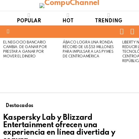
POPULAR
HOT
TRENDING
FOLL
S
US
Menu
EL NEGOCIO BANCARIO
ÁBACO LOGRA UNA RONDA
LIBERTY
LATEST
Not
Click
CAMBIA: DE GANAR POR
RÉCORD DE US$53 MILLONES
REDUCIR 
STORIES
to
Safe
PRESTAR A GANAR POR
PARA IMPULSAR A LAS PYMES
TECNOLÓ
view
MOVER EL DINERO
DE CENTROAMÉRICA
CENTROA
For
this
REPÚBLI
Work
post
Destacados
Kaspersky Lab y Blizzard
Entertainment ofrecen una
experiencia en línea divertida y