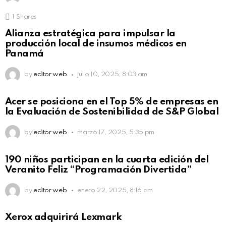
1
Shares
Alianza estratégica para impulsar la
producción local de insumos médicos en
Panamá
by
editor web
julio 10, 2025, 8:03 am
Acer se posiciona en el Top 5% de empresas en
la Evaluación de Sostenibilidad de S&P Global
by
editor web
marzo 17, 2025, 5:35 pm
190 niños participan en la cuarta edición del
Veranito Feliz “Programación Divertida”
by
editor web
enero 22, 2025, 8:16 am
Xerox adquirirá Lexmark