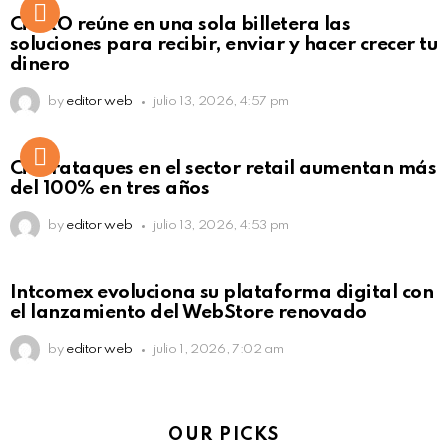
Not Safe For Work
CiNKO reúne en una sola billetera las
Click to view this post
soluciones para recibir, enviar y hacer crecer tu
dinero
by
editor web
julio 13, 2026, 4:57 pm
Ciberataques en el sector retail aumentan más
del 100% en tres años
by
editor web
julio 13, 2026, 4:53 pm
Intcomex evoluciona su plataforma digital con
el lanzamiento del WebStore renovado
by
editor web
julio 1, 2026, 7:02 am
OUR PICKS