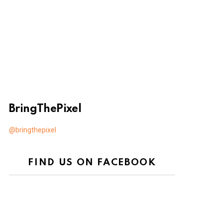
BringThePixel
@bringthepixel
FIND US ON FACEBOOK