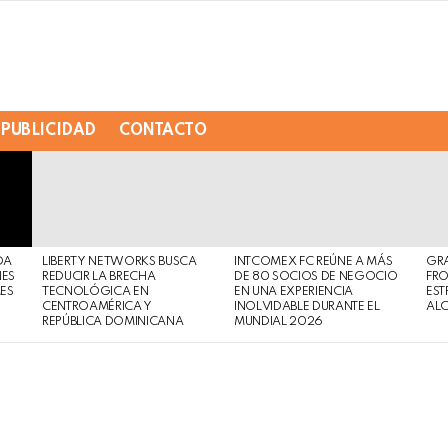
PUBLICIDAD
CONTACTO
DA
LIBERTY NETWORKS BUSCA
INTCOMEX FC REÚNE A MÁS
GR
NES
REDUCIR LA BRECHA
DE 80 SOCIOS DE NEGOCIO
FRO
MES
TECNOLÓGICA EN
EN UNA EXPERIENCIA
EST
CENTROAMÉRICA Y
INOLVIDABLE DURANTE EL
AL
REPÚBLICA DOMINICANA
MUNDIAL 2026