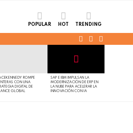
POPULAR
HOT
TRENDING
FOLLOW
SEARCH
LOGIN
US
Not
Click
to
Safe
view
ACEKENNEDY ROMPE
SAP E IBM IMPULSAN LA
For
this
NTERAS CON UNA
MODERNIZACIÓN DE ERP EN
Work
post
RATEGIA DIGITAL DE
LA NUBE PARA ACELERAR LA
CANCE GLOBAL
INNOVACIÓN CON IA