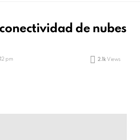
rconectividad de nubes
:42 pm
2.1k
Views