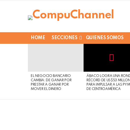
HOME
SECCIONES
QUIENES SOMOS
LATEST
STORIES
Not
Click
to
Safe
view
EL NEGOCIO BANCARIO
ÁBACO LOGRA UNA RON
For
this
CAMBIA: DE GANAR POR
RÉCORD DE US$53 MILLO
Work
post
PRESTAR A GANAR POR
PARA IMPULSAR A LAS PY
MOVER EL DINERO
DE CENTROAMÉRICA