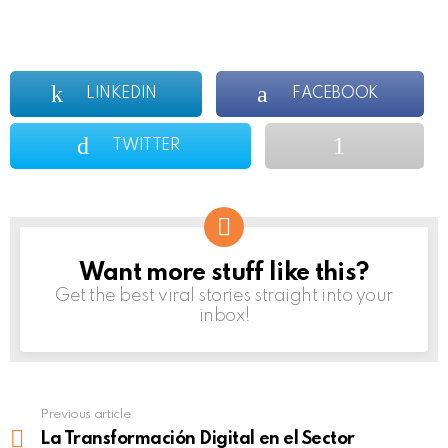
LINKEDIN
FACEBOOK
TWITTER
Want more stuff like this?
NEWSLETTER
Get the best viral stories straight into your
inbox!
Previous article
See
more
La Transformación Digital en el Sector