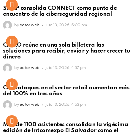
Not Safe For Work
SISAP consolida CONNECT como punto de
Click to view this post
encuentro de la ciberseguridad regional
by
editor web
julio 13, 2026, 5:00 pm
Not Safe For Work
CiNKO reúne en una sola billetera las
Click to view this post
soluciones para recibir, enviar y hacer crecer tu
dinero
by
editor web
julio 13, 2026, 4:57 pm
Ciberataques en el sector retail aumentan más
del 100% en tres años
by
editor web
julio 13, 2026, 4:53 pm
Más de 1100 asistentes consolidan la vigésima
edición de Intcomexpo El Salvador como el