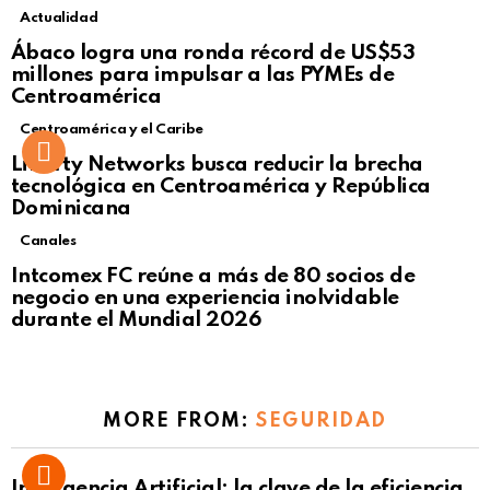
Actualidad
Not Safe For Work
Ábaco logra una ronda récord de US$53
Click to view this post
millones para impulsar a las PYMEs de
Centroamérica
Centroamérica y el Caribe
Liberty Networks busca reducir la brecha
tecnológica en Centroamérica y República
Dominicana
Canales
Intcomex FC reúne a más de 80 socios de
negocio en una experiencia inolvidable
durante el Mundial 2026
MORE FROM:
SEGURIDAD
Inteligencia Artificial: la clave de la eficiencia