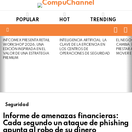
POPULAR
HOT
TRENDING
FOLL
S
US
Menu
INTCOMEX PRESENTA RETAIL
INTELIGENCIA ARTIFICIAL: LA
EL NEGO
LATEST
WORKSHOP 2026, UNA
CLAVE DE LA EFICIENCIA EN
CAMBIA:
STORIES
EDICIÓN INSPIRADA EN EL
LOS CENTROS DE
PRESTAR
VALOR DE UNA ESTRATEGIA
OPERACIONES DE SEGURIDAD
MOVER E
PREMIUM
Seguridad
Informe de amenazas financieras:
Cada segundo un ataque de phishing
apunta al robo de su dinero