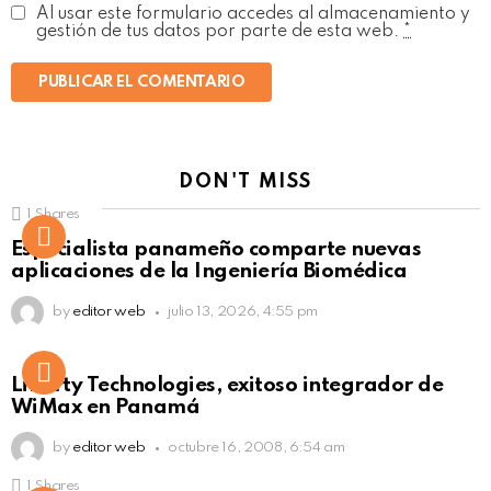
Al usar este formulario accedes al almacenamiento y
gestión de tus datos por parte de esta web.
*
DON'T MISS
1
Shares
Not Safe For Work
Especialista panameño comparte nuevas
Click to view this post
aplicaciones de la Ingeniería Biomédica
by
editor web
julio 13, 2026, 4:55 pm
Liberty Technologies, exitoso integrador de
WiMax en Panamá
by
editor web
octubre 16, 2008, 6:54 am
1
Shares