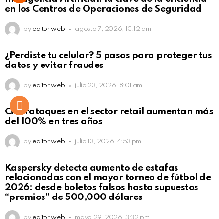
en los Centros de Operaciones de Seguridad
by
editor web
agosto 7, 2026, 10:12 am
¿Perdiste tu celular? 5 pasos para proteger tus
datos y evitar fraudes
by
editor web
julio 23, 2026, 8:01 am
Ciberataques en el sector retail aumentan más
del 100% en tres años
by
editor web
julio 13, 2026, 4:53 pm
Kaspersky detecta aumento de estafas
relacionadas con el mayor torneo de fútbol de
2026: desde boletos falsos hasta supuestos
“premios” de 500,000 dólares
by
editor web
mayo 29, 2026, 3:32 pm