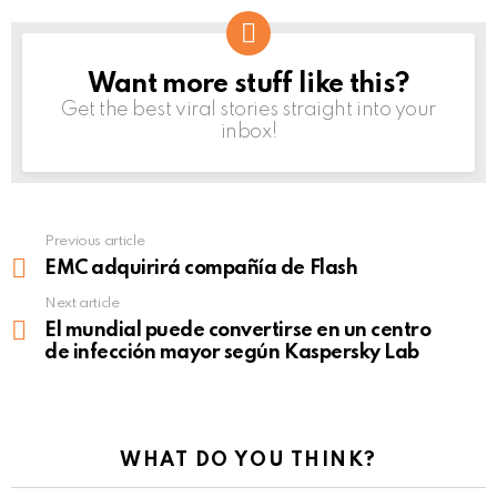
Want more stuff like this?
NEWSLETTER
Get the best viral stories straight into your
inbox!
Previous article
See
more
EMC adquirirá compañía de Flash
Next article
El mundial puede convertirse en un centro
de infección mayor según Kaspersky Lab
WHAT DO YOU THINK?