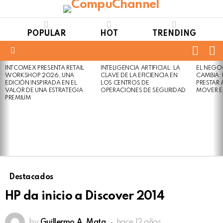
POPULAR
HOT
TRENDING
FOLL
S
US
Menu
INTCOMEX PRESENTA RETAIL
INTELIGENCIA ARTIFICIAL: LA
EL NEGO
LATEST
WORKSHOP 2026, UNA
CLAVE DE LA EFICIENCIA EN
CAMBIA:
STORIES
EDICIÓN INSPIRADA EN EL
LOS CENTROS DE
PRESTAR
VALOR DE UNA ESTRATEGIA
OPERACIONES DE SEGURIDAD
MOVER E
PREMIUM
Destacados
HP da inicio a Discover 2014
by
Guillermo A. Mata
hace 12 años