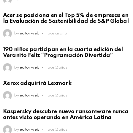
Acer se posiciona en el Top 5% de empresas en
la Evaluación de Sostenibilidad de S&P Global
by
editor web
hace un año
190 niños participan en la cuarta edición del
Veranito Feliz “Programación Divertida”
by
editor web
hace 2 años
Xerox adquirirá Lexmark
by
editor web
hace 2 años
Kaspersky descubre nuevo ransomware nunca
antes visto operando en América Latina
by
editor web
hace 2 años