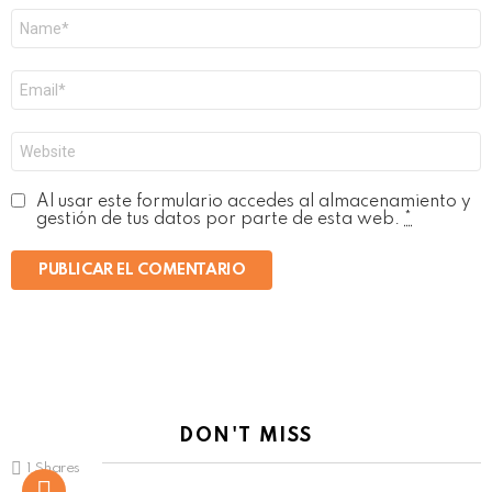
Nombre
*
Correo
electrónico
*
Web
Al usar este formulario accedes al almacenamiento y
gestión de tus datos por parte de esta web.
*
DON'T MISS
1
Shares
Not Safe For Work