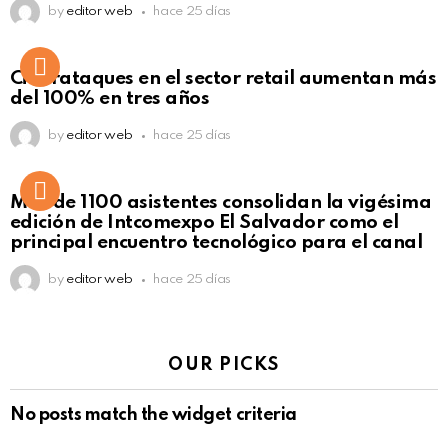
by
editor web
hace 25 días
Ciberataques en el sector retail aumentan más
del 100% en tres años
by
editor web
hace 25 días
Más de 1100 asistentes consolidan la vigésima
edición de Intcomexpo El Salvador como el
principal encuentro tecnológico para el canal
by
editor web
hace 25 días
OUR PICKS
No posts match the widget criteria