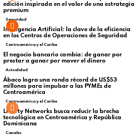
edición inspirada en el valor de una estrategia
premium
Seguridad
Inteligencia Artificial: la clave de la eficiencia
en los Centros de Operaciones de Seguridad
Centroamérica y el Caribe
El negocio bancario cambia: de ganar por
prestar a ganar por mover el dinero
Actualidad
Not Safe For Work
Ábaco logra una ronda récord de US$53
Click to view this post
millones para impulsar a las PYMEs de
Centroamérica
Centroamérica y el Caribe
Liberty Networks busca reducir la brecha
tecnológica en Centroamérica y República
Dominicana
Canales