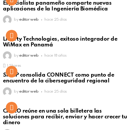
Especialista panameño comparte nuevas
Click to view this post
aplicaciones de la Ingeniería Biomédica
by
editor web
hace 25 días
Liberty Technologies, exitoso integrador de
WiMax en Panamá
by
editor web
hace 18 años
1
Shares
Not Safe For Work
SISAP consolida CONNECT como punto de
Click to view this post
encuentro de la ciberseguridad regional
by
editor web
hace 25 días
Not Safe For Work
CiNKO reúne en una sola billetera las
Click to view this post
soluciones para recibir, enviar y hacer crecer tu
dinero