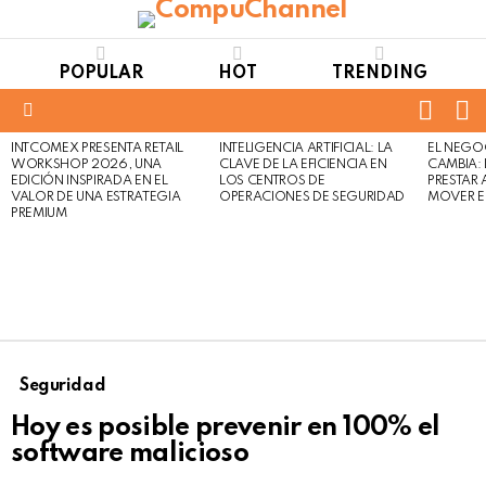
POPULAR
HOT
TRENDING
FOLL
S
US
Menu
INTCOMEX PRESENTA RETAIL
INTELIGENCIA ARTIFICIAL: LA
EL NEGO
LATEST
WORKSHOP 2026, UNA
CLAVE DE LA EFICIENCIA EN
CAMBIA:
STORIES
EDICIÓN INSPIRADA EN EL
LOS CENTROS DE
PRESTAR
VALOR DE UNA ESTRATEGIA
OPERACIONES DE SEGURIDAD
MOVER E
PREMIUM
Seguridad
Hoy es posible prevenir en 100% el
software malicioso