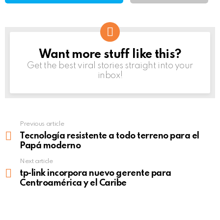
Want more stuff like this?
NEWSLETTER
Get the best viral stories straight into your
inbox!
Previous article
See
more
Tecnología resistente a todo terreno para el
Papá moderno
Next article
tp-link incorpora nuevo gerente para
Centroamérica y el Caribe