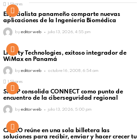
1
Shares
Not Safe For Work
Especialista panameño comparte nuevas
Click to view this post
aplicaciones de la Ingeniería Biomédica
by
editor web
julio 13, 2026, 4:55 pm
Liberty Technologies, exitoso integrador de
WiMax en Panamá
by
editor web
octubre 16, 2008, 6:54 am
1
Shares
Not Safe For Work
SISAP consolida CONNECT como punto de
Click to view this post
encuentro de la ciberseguridad regional
by
editor web
julio 13, 2026, 5:00 pm
Not Safe For Work
CiNKO reúne en una sola billetera las
Click to view this post
soluciones para recibir, enviar y hacer crecer tu