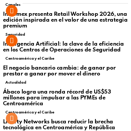
Canales
Intcomex presenta Retail Workshop 2026, una
edición inspirada en el valor de una estrategia
premium
Seguridad
Inteligencia Artificial: la clave de la eficiencia
en los Centros de Operaciones de Seguridad
Centroamérica y el Caribe
El negocio bancario cambia: de ganar por
prestar a ganar por mover el dinero
Actualidad
Not Safe For Work
Ábaco logra una ronda récord de US$53
Click to view this post
millones para impulsar a las PYMEs de
Centroamérica
Centroamérica y el Caribe
Liberty Networks busca reducir la brecha
tecnológica en Centroamérica y República