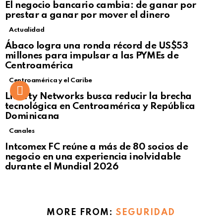
El negocio bancario cambia: de ganar por
prestar a ganar por mover el dinero
Actualidad
Not Safe For Work
Ábaco logra una ronda récord de US$53
Click to view this post
millones para impulsar a las PYMEs de
Centroamérica
Centroamérica y el Caribe
Liberty Networks busca reducir la brecha
tecnológica en Centroamérica y República
Dominicana
Canales
Intcomex FC reúne a más de 80 socios de
negocio en una experiencia inolvidable
durante el Mundial 2026
MORE FROM:
SEGURIDAD