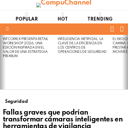
POPULAR
HOT
TRENDING
FOLL
S
US
Menu
INTCOMEX PRESENTA RETAIL
INTELIGENCIA ARTIFICIAL: LA
EL NEGO
LATEST
WORKSHOP 2026, UNA
CLAVE DE LA EFICIENCIA EN
CAMBIA:
STORIES
EDICIÓN INSPIRADA EN EL
LOS CENTROS DE
PRESTAR
VALOR DE UNA ESTRATEGIA
OPERACIONES DE SEGURIDAD
MOVER E
PREMIUM
Seguridad
Fallas graves que podrían
transformar cámaras inteligentes en
herramientas de vigilancia