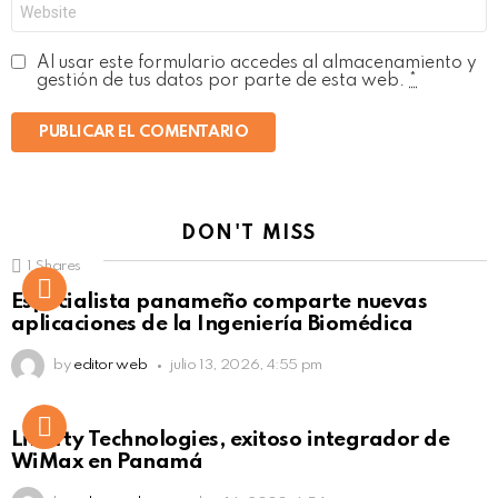
Web
Al usar este formulario accedes al almacenamiento y
gestión de tus datos por parte de esta web.
*
DON'T MISS
1
Shares
Not Safe For Work
Especialista panameño comparte nuevas
Click to view this post
aplicaciones de la Ingeniería Biomédica
by
editor web
julio 13, 2026, 4:55 pm
Liberty Technologies, exitoso integrador de
WiMax en Panamá