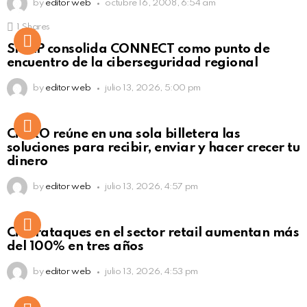
by
editor web
octubre 16, 2008, 6:54 am
1
Shares
Not Safe For Work
SISAP consolida CONNECT como punto de
Click to view this post
encuentro de la ciberseguridad regional
by
editor web
julio 13, 2026, 5:00 pm
Not Safe For Work
CiNKO reúne en una sola billetera las
Click to view this post
soluciones para recibir, enviar y hacer crecer tu
dinero
by
editor web
julio 13, 2026, 4:57 pm
Ciberataques en el sector retail aumentan más
del 100% en tres años
by
editor web
julio 13, 2026, 4:53 pm