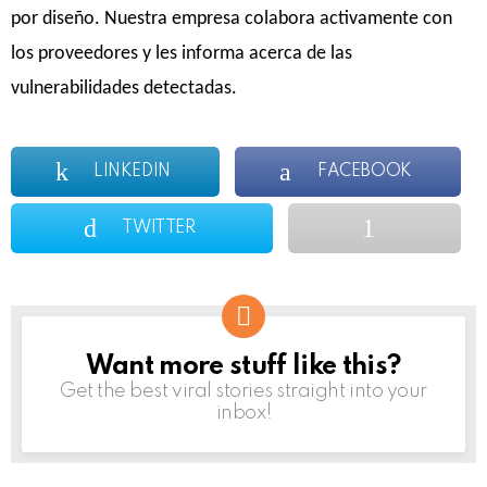
por diseño. Nuestra empresa colabora activamente con
los proveedores y les informa acerca de las
vulnerabilidades detectadas.
LINKEDIN
FACEBOOK
TWITTER
Want more stuff like this?
NEWSLETTER
Get the best viral stories straight into your
inbox!