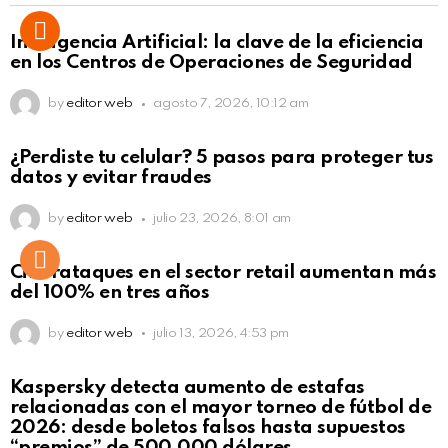
Inteligencia Artificial: la clave de la eficiencia
en los Centros de Operaciones de Seguridad
by
editor web
agosto 7, 2026, 10:12 am
¿Perdiste tu celular? 5 pasos para proteger tus
datos y evitar fraudes
by
editor web
julio 23, 2026, 8:01 am
Ciberataques en el sector retail aumentan más
del 100% en tres años
by
editor web
julio 13, 2026, 4:53 pm
Kaspersky detecta aumento de estafas
relacionadas con el mayor torneo de fútbol de
2026: desde boletos falsos hasta supuestos
“premios” de 500,000 dólares