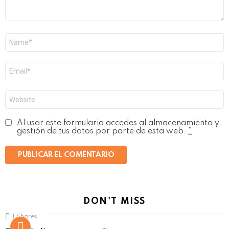
Nombre
*
Correo
electrónico
*
Web
Al usar este formulario accedes al almacenamiento y
gestión de tus datos por parte de esta web.
*
DON'T MISS
1
Shares
Not Safe For Work