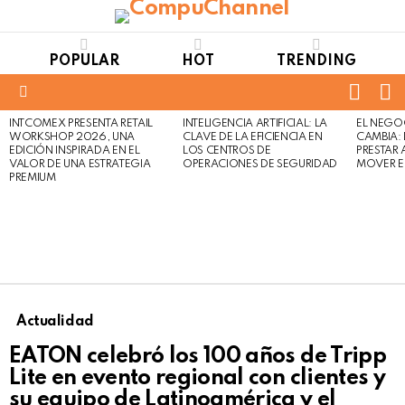
POPULAR
HOT
TRENDING
FOLL
S
US
Menu
INTCOMEX PRESENTA RETAIL
INTELIGENCIA ARTIFICIAL: LA
EL NEGO
LATEST
WORKSHOP 2026, UNA
CLAVE DE LA EFICIENCIA EN
CAMBIA:
STORIES
EDICIÓN INSPIRADA EN EL
LOS CENTROS DE
PRESTAR
VALOR DE UNA ESTRATEGIA
OPERACIONES DE SEGURIDAD
MOVER E
PREMIUM
Actualidad
EATON celebró los 100 años de Tripp
Lite en evento regional con clientes y
su equipo de Latinoamérica y el