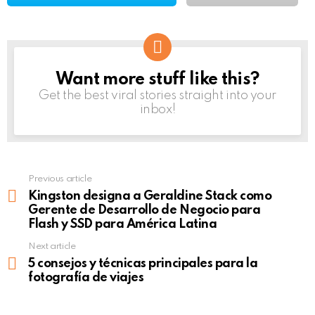
Want more stuff like this?
NEWSLETTER
Get the best viral stories straight into your
inbox!
Previous article
See
more
Kingston designa a Geraldine Stack como
Gerente de Desarrollo de Negocio para
Flash y SSD para América Latina
Next article
5 consejos y técnicas principales para la
fotografía de viajes