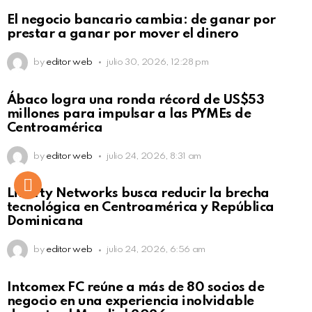
El negocio bancario cambia: de ganar por
prestar a ganar por mover el dinero
by
editor web
julio 30, 2026, 12:28 pm
Not Safe For Work
Ábaco logra una ronda récord de US$53
Click to view this post
millones para impulsar a las PYMEs de
Centroamérica
by
editor web
julio 24, 2026, 8:31 am
Liberty Networks busca reducir la brecha
tecnológica en Centroamérica y República
Dominicana
by
editor web
julio 24, 2026, 6:56 am
Intcomex FC reúne a más de 80 socios de
negocio en una experiencia inolvidable