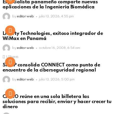
Especialista panameño comparte nuevas
Click to view this post
aplicaciones de la Ingeniería Biomédica
by
editor web
julio 13, 2026, 4:55 pm
Liberty Technologies, exitoso integrador de
WiMax en Panamá
by
editor web
octubre 16, 2008, 6:54 am
1
Shares
Not Safe For Work
SISAP consolida CONNECT como punto de
Click to view this post
encuentro de la ciberseguridad regional
by
editor web
julio 13, 2026, 5:00 pm
Not Safe For Work
CiNKO reúne en una sola billetera las
Click to view this post
soluciones para recibir, enviar y hacer crecer tu
dinero