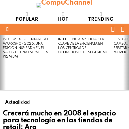
POPULAR
HOT
TRENDING
FOLL
S
US
Menu
INTCOMEX PRESENTA RETAIL
INTELIGENCIA ARTIFICIAL: LA
EL NEGO
LATEST
WORKSHOP 2026, UNA
CLAVE DE LA EFICIENCIA EN
CAMBIA:
STORIES
EDICIÓN INSPIRADA EN EL
LOS CENTROS DE
PRESTAR
VALOR DE UNA ESTRATEGIA
OPERACIONES DE SEGURIDAD
MOVER E
PREMIUM
Actualidad
Crecerá mucho en 2008 el espacio
para tecnología en las tiendas de
retail: Ara