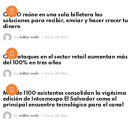
Not Safe For Work
CiNKO reúne en una sola billetera las
Click to view this post
soluciones para recibir, enviar y hacer crecer tu
dinero
by
editor web
hace 26 días
Ciberataques en el sector retail aumentan más
del 100% en tres años
by
editor web
hace 26 días
Más de 1100 asistentes consolidan la vigésima
edición de Intcomexpo El Salvador como el
principal encuentro tecnológico para el canal
by
editor web
hace 26 días