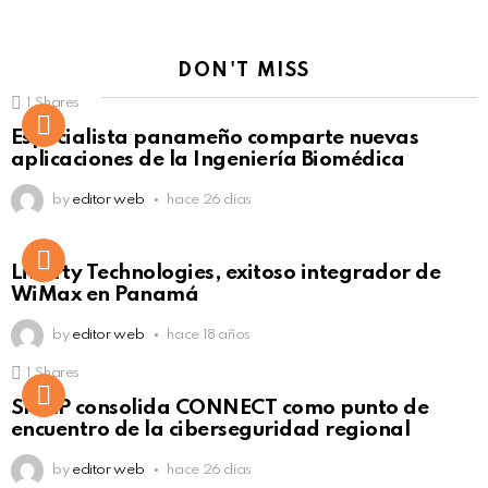
DON'T MISS
1
Shares
Not Safe For Work
Especialista panameño comparte nuevas
Click to view this post
aplicaciones de la Ingeniería Biomédica
by
editor web
hace 26 días
Liberty Technologies, exitoso integrador de
WiMax en Panamá
by
editor web
hace 18 años
1
Shares
Not Safe For Work
SISAP consolida CONNECT como punto de
Click to view this post
encuentro de la ciberseguridad regional
by
editor web
hace 26 días