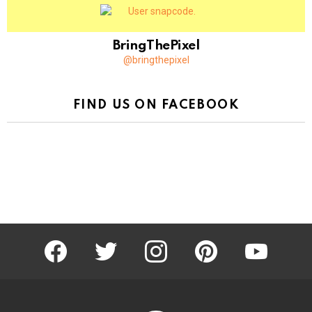
BringThePixel
@bringthepixel
FIND US ON FACEBOOK
facebook
twitter
instagram
pinterest
youtube