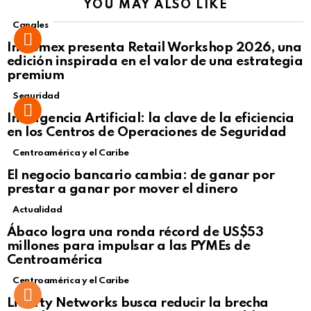
YOU MAY ALSO LIKE
Canales
Intcomex presenta Retail Workshop 2026, una
edición inspirada en el valor de una estrategia
premium
Seguridad
Inteligencia Artificial: la clave de la eficiencia
en los Centros de Operaciones de Seguridad
Centroamérica y el Caribe
El negocio bancario cambia: de ganar por
prestar a ganar por mover el dinero
Actualidad
Not Safe For Work
Ábaco logra una ronda récord de US$53
Click to view this post
millones para impulsar a las PYMEs de
Centroamérica
Centroamérica y el Caribe
Liberty Networks busca reducir la brecha