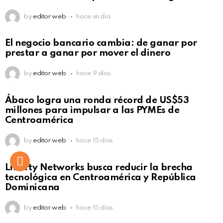
by
editor web
hace un día
El negocio bancario cambia: de ganar por
prestar a ganar por mover el dinero
by
editor web
hace 9 días
Not Safe For Work
Ábaco logra una ronda récord de US$53
Click to view this post
millones para impulsar a las PYMEs de
Centroamérica
by
editor web
hace 15 días
Liberty Networks busca reducir la brecha
tecnológica en Centroamérica y República
Dominicana
by
editor web
hace 15 días