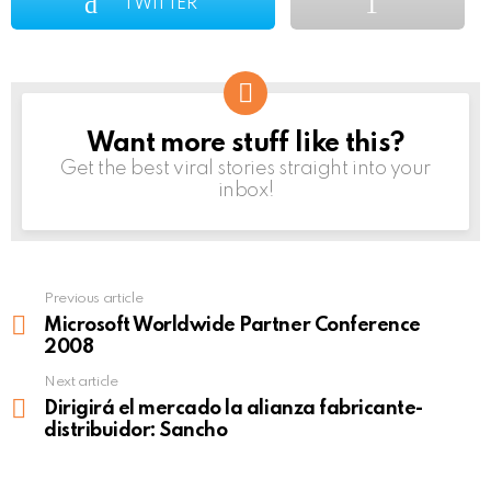
TWITTER
Want more stuff like this?
NEWSLETTER
Get the best viral stories straight into your
inbox!
Previous article
See
more
Microsoft Worldwide Partner Conference
2008
Next article
Dirigirá el mercado la alianza fabricante-
distribuidor: Sancho