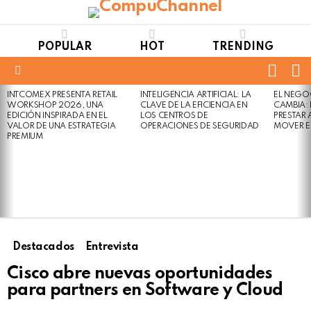
POPULAR
HOT
TRENDING
FOLL
S
US
Menu
INTCOMEX PRESENTA RETAIL
INTELIGENCIA ARTIFICIAL: LA
EL NEGO
LATEST
WORKSHOP 2026, UNA
CLAVE DE LA EFICIENCIA EN
CAMBIA:
STORIES
EDICIÓN INSPIRADA EN EL
LOS CENTROS DE
PRESTAR
VALOR DE UNA ESTRATEGIA
OPERACIONES DE SEGURIDAD
MOVER E
PREMIUM
Destacados
Entrevista
Cisco abre nuevas oportunidades
para partners en Software y Cloud