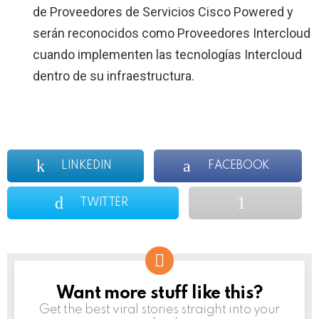
de Proveedores de Servicios Cisco Powered y
serán reconocidos como Proveedores Intercloud
cuando implementen las tecnologías Intercloud
dentro de su infraestructura.
LINKEDIN
FACEBOOK
TWITTER
Want more stuff like this?
NEWSLETTER
Get the best viral stories straight into your