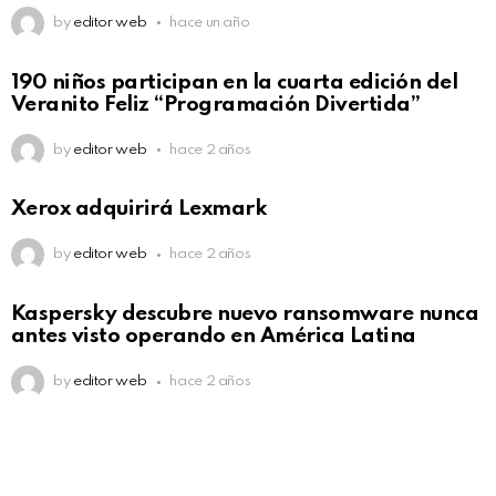
by
editor web
hace un año
190 niños participan en la cuarta edición del
Veranito Feliz “Programación Divertida”
by
editor web
hace 2 años
Xerox adquirirá Lexmark
by
editor web
hace 2 años
Kaspersky descubre nuevo ransomware nunca
antes visto operando en América Latina
by
editor web
hace 2 años