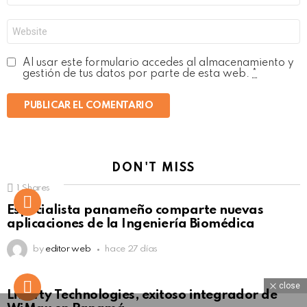
*
Web
Al usar este formulario accedes al almacenamiento y
gestión de tus datos por parte de esta web.
*
DON'T MISS
1
Shares
Not Safe For Work
Especialista panameño comparte nuevas
Click to view this post
aplicaciones de la Ingeniería Biomédica
by
editor web
hace 27 días
close
Liberty Technologies, exitoso integrador de