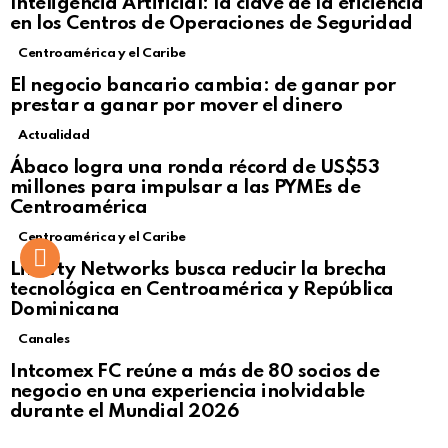
Inteligencia Artificial: la clave de la eficiencia
en los Centros de Operaciones de Seguridad
Centroamérica y el Caribe
El negocio bancario cambia: de ganar por
prestar a ganar por mover el dinero
Actualidad
Not Safe For Work
Ábaco logra una ronda récord de US$53
Click to view this post
millones para impulsar a las PYMEs de
Centroamérica
Centroamérica y el Caribe
Liberty Networks busca reducir la brecha
tecnológica en Centroamérica y República
Dominicana
Canales
Intcomex FC reúne a más de 80 socios de
negocio en una experiencia inolvidable
durante el Mundial 2026