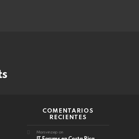
ts
COMENTARIOS
RECIENTES
Marsvinzep
on
IT Forums en Costa Rica