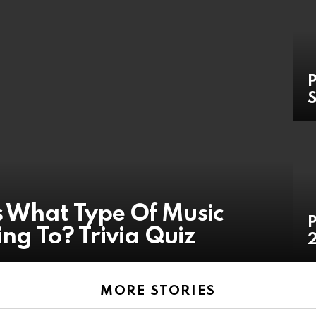
P
S
 What Type Of Music
P
ing To? Trivia Quiz
2
MORE STORIES