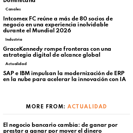
Dominicana
Canales
Intcomex FC reúne a más de 80 socios de
negocio en una experiencia inolvidable
durante el Mundial 2026
Industria
GraceKennedy rompe fronteras con una
estrategia digital de alcance global
Actualidad
Not Safe For Work
SAP e IBM impulsan la modernización de ERP
Click to view this post
en la nube para acelerar la innovación con IA
MORE FROM:
ACTUALIDAD
El negocio bancario cambia: de ganar por
prestar a ganar por mover el dinero