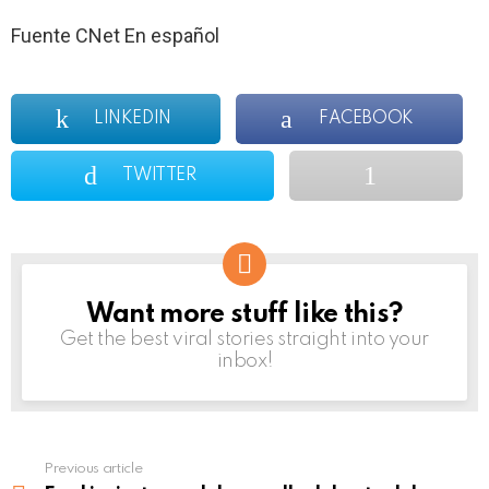
Fuente CNet En español
LINKEDIN
FACEBOOK
TWITTER
Want more stuff like this?
NEWSLETTER
Get the best viral stories straight into your
inbox!
Previous article
See