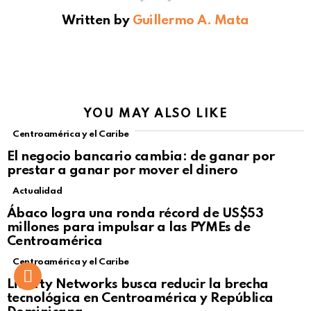
Written by
Guillermo A. Mata
YOU MAY ALSO LIKE
Centroamérica y el Caribe
El negocio bancario cambia: de ganar por
prestar a ganar por mover el dinero
Actualidad
Not Safe For Work
Ábaco logra una ronda récord de US$53
Click to view this post
millones para impulsar a las PYMEs de
Centroamérica
Centroamérica y el Caribe
Liberty Networks busca reducir la brecha
tecnológica en Centroamérica y República