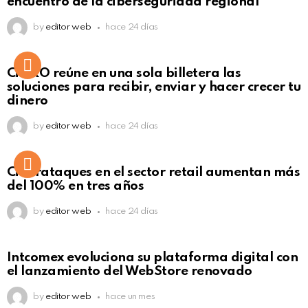
encuentro de la ciberseguridad regional
by
editor web
hace 24 días
Not Safe For Work
CiNKO reúne en una sola billetera las
Click to view this post
soluciones para recibir, enviar y hacer crecer tu
dinero
by
editor web
hace 24 días
Ciberataques en el sector retail aumentan más
del 100% en tres años
by
editor web
hace 24 días
Intcomex evoluciona su plataforma digital con
el lanzamiento del WebStore renovado
by
editor web
hace un mes