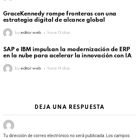
GraceKennedy rompe fronteras con una
estrategia digital de alcance global
by
editor web
hace 13 días
Not Safe For Work
SAP e IBM impulsan la modernización de ERP
Click to view this post
en la nube para acelerar la innovación con IA
by
editor web
hace 14 días
DEJA UNA RESPUESTA
Tu dirección de correo electrónico no será publicada.
Los campos