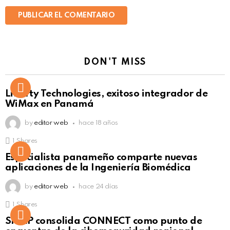
DON'T MISS
Liberty Technologies, exitoso integrador de
WiMax en Panamá
by
editor web
hace 18 años
1
Shares
Not Safe For Work
Especialista panameño comparte nuevas
Click to view this post
aplicaciones de la Ingeniería Biomédica
by
editor web
hace 24 días
1
Shares
Not Safe For Work
SISAP consolida CONNECT como punto de
Click to view this post