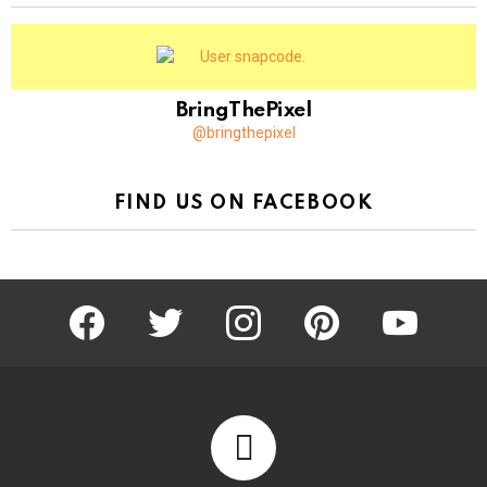
BringThePixel
@bringthepixel
FIND US ON FACEBOOK
facebook
twitter
instagram
pinterest
youtube