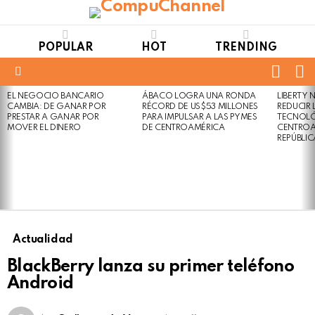
POPULAR
HOT
TRENDING
FOLL
S
US
Menu
EL NEGOCIO BANCARIO
ÁBACO LOGRA UNA RONDA
LIBERTY
LATEST
Not
Click
CAMBIA: DE GANAR POR
RÉCORD DE US$53 MILLONES
REDUCIR 
STORIES
to
Safe
PRESTAR A GANAR POR
PARA IMPULSAR A LAS PYMES
TECNOLÓ
view
MOVER EL DINERO
DE CENTROAMÉRICA
CENTROA
For
this
REPÚBLI
Work
post
Actualidad
BlackBerry lanza su primer teléfono
Android