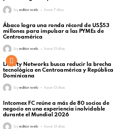
by
editor web
hace 7 días
Not Safe For Work
Ábaco logra una ronda récord de US$53
Click to view this post
millones para impulsar a las PYMEs de
Centroamérica
by
editor web
hace 13 días
Liberty Networks busca reducir la brecha
tecnológica en Centroamérica y República
Dominicana
by
editor web
hace 13 días
Intcomex FC reúne a más de 80 socios de
negocio en una experiencia inolvidable
durante el Mundial 2026
by
editor web
hace 13 días