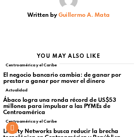
Written by
Guillermo A. Mata
YOU MAY ALSO LIKE
Centroamérica y el Caribe
El negocio bancario cambia: de ganar por
prestar a ganar por mover el dinero
Actualidad
Not Safe For Work
Ábaco logra una ronda récord de US$53
Click to view this post
millones para impulsar a las PYMEs de
Centroamérica
Centroamérica y el Caribe
Liberty Networks busca reducir la brecha