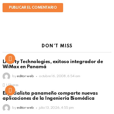
DON'T MISS
Liberty Technologies, exitoso integrador de
WiMax en Panamá
by
editor web
octubre 16, 2008, 6:54 am
1
Shares
Not Safe For Work
Especialista panameño comparte nuevas
Click to view this post
aplicaciones de la Ingeniería Biomédica
by
editor web
julio 13, 2026, 4:55 pm