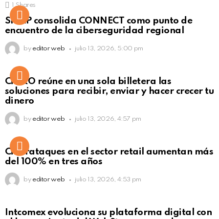
1
Shares
Not Safe For Work
SISAP consolida CONNECT como punto de
Click to view this post
encuentro de la ciberseguridad regional
by
editor web
julio 13, 2026, 5:00 pm
Not Safe For Work
CiNKO reúne en una sola billetera las
Click to view this post
soluciones para recibir, enviar y hacer crecer tu
dinero
by
editor web
julio 13, 2026, 4:57 pm
Ciberataques en el sector retail aumentan más
del 100% en tres años
by
editor web
julio 13, 2026, 4:53 pm
Intcomex evoluciona su plataforma digital con