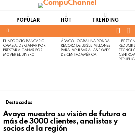
POPULAR
HOT
TRENDING
FOLL
S
US
Menu
EL NEGOCIO BANCARIO
ÁBACO LOGRA UNA RONDA
LIBERTY
LATEST
Not
Click
CAMBIA: DE GANAR POR
RÉCORD DE US$53 MILLONES
REDUCIR 
STORIES
to
Safe
PRESTAR A GANAR POR
PARA IMPULSAR A LAS PYMES
TECNOLÓ
view
MOVER EL DINERO
DE CENTROAMÉRICA
CENTROA
For
this
REPÚBLI
Work
post
Destacados
Avaya muestra su visión de futuro a
más de 3000 clientes, analistas y
socios de la región