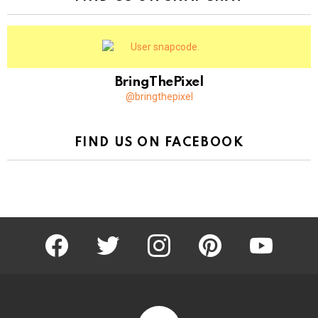
BringThePixel
@bringthepixel
FIND US ON FACEBOOK
facebook
twitter
instagram
pinterest
youtube