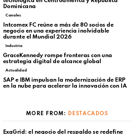
tecnológica en Centroamérica y República
Dominicana
Canales
Intcomex FC reúne a más de 80 socios de
negocio en una experiencia inolvidable
durante el Mundial 2026
Industria
GraceKennedy rompe fronteras con una
estrategia digital de alcance global
Actualidad
Not Safe For Work
SAP e IBM impulsan la modernización de ERP
Click to view this post
en la nube para acelerar la innovación con IA
MORE FROM:
DESTACADOS
ExaGrid: el negocio del respaldo se redefine