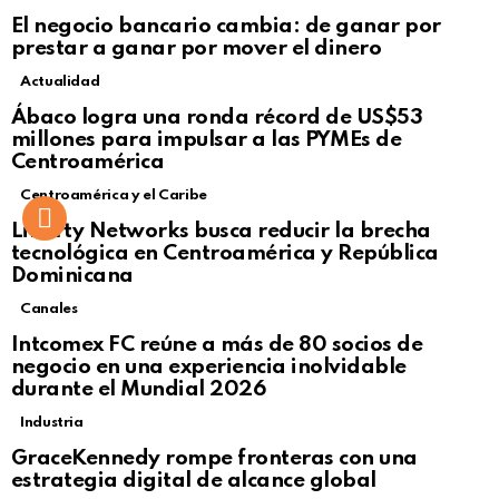
El negocio bancario cambia: de ganar por
prestar a ganar por mover el dinero
Actualidad
Not Safe For Work
Ábaco logra una ronda récord de US$53
Click to view this post
millones para impulsar a las PYMEs de
Centroamérica
Centroamérica y el Caribe
Liberty Networks busca reducir la brecha
tecnológica en Centroamérica y República
Dominicana
Canales
Intcomex FC reúne a más de 80 socios de
negocio en una experiencia inolvidable
durante el Mundial 2026
Industria
GraceKennedy rompe fronteras con una
estrategia digital de alcance global