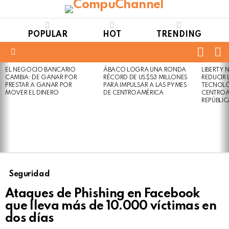
POPULAR
HOT
TRENDING
FOLL
S
US
Menu
EL NEGOCIO BANCARIO
ÁBACO LOGRA UNA RONDA
LIBERTY
LATEST
Not
Click
CAMBIA: DE GANAR POR
RÉCORD DE US$53 MILLONES
REDUCIR 
STORIES
to
Safe
PRESTAR A GANAR POR
PARA IMPULSAR A LAS PYMES
TECNOLÓ
view
MOVER EL DINERO
DE CENTROAMÉRICA
CENTROA
For
this
REPÚBLI
Work
post
Seguridad
Ataques de Phishing en Facebook
que lleva más de 10.000 víctimas en
dos días