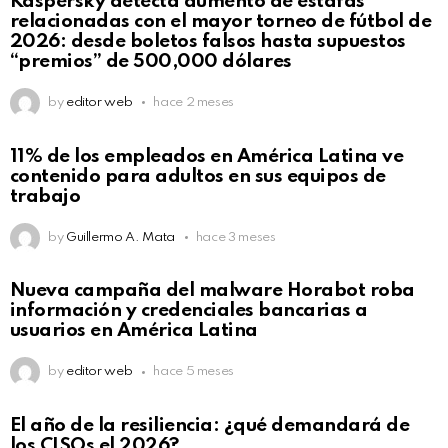
Kaspersky detecta aumento de estafas
relacionadas con el mayor torneo de fútbol de
2026: desde boletos falsos hasta supuestos
“premios” de 500,000 dólares
by
editor web
hace 2 meses
11% de los empleados en América Latina ve
contenido para adultos en sus equipos de
trabajo
by
Guillermo A. Mata
hace 3 meses
Nueva campaña del malware Horabot roba
información y credenciales bancarias a
usuarios en América Latina
by
editor web
hace 5 meses
El año de la resiliencia: ¿qué demandará de
los CISOs el 2026?