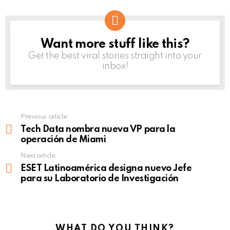
Want more stuff like this?
NEWSLETTER
Get the best viral stories straight into your
inbox!
Previous article
See
more
Tech Data nombra nueva VP para la
operación de Miami
Next article
ESET Latinoamérica designa nuevo Jefe
para su Laboratorio de Investigación
WHAT DO YOU THINK?