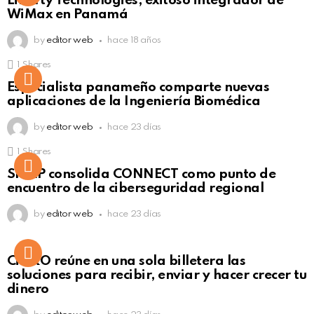
Liberty Technologies, exitoso integrador de
WiMax en Panamá
by
editor web
hace 18 años
1
Shares
Not Safe For Work
Especialista panameño comparte nuevas
Click to view this post
aplicaciones de la Ingeniería Biomédica
by
editor web
hace 23 días
1
Shares
Not Safe For Work
SISAP consolida CONNECT como punto de
Click to view this post
encuentro de la ciberseguridad regional
by
editor web
hace 23 días
Not Safe For Work
CiNKO reúne en una sola billetera las
Click to view this post
soluciones para recibir, enviar y hacer crecer tu
dinero