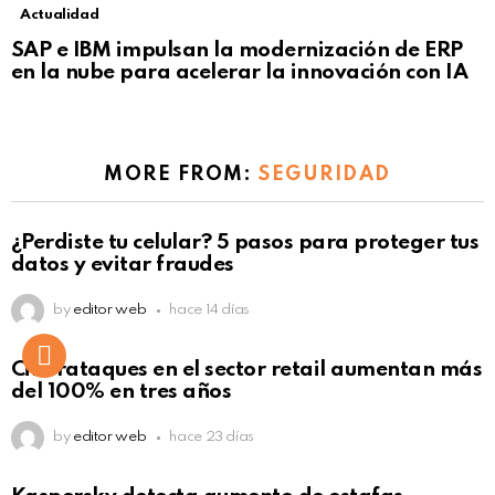
Actualidad
Not Safe For Work
SAP e IBM impulsan la modernización de ERP
Click to view this post
en la nube para acelerar la innovación con IA
MORE FROM:
SEGURIDAD
¿Perdiste tu celular? 5 pasos para proteger tus
datos y evitar fraudes
by
editor web
hace 14 días
Ciberataques en el sector retail aumentan más
del 100% en tres años
by
editor web
hace 23 días