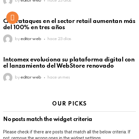
by
editor web
hace 23 días
Ciberataques en el sector retail aumentan más
del 100% en tres años
by
editor web
hace 23 días
Intcomex evoluciona su plataforma digital con
el lanzamiento del WebStore renovado
by
editor web
hace un mes
OUR PICKS
No posts match the widget criteria
Please check if there are posts that match all the below criteria. If
not, remove the wrong ones in the widget settings.