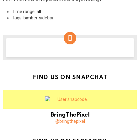
Time range: all
Tags: bimber-sidebar
NEWSLETTER
FIND US ON SNAPCHAT
BringThePixel
@bringthepixel