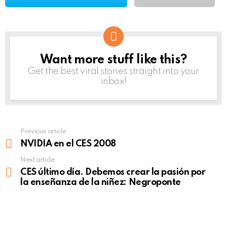
Want more stuff like this?
NEWSLETTER
Get the best viral stories straight into your
inbox!
Previous article
See
more
NVIDIA en el CES 2008
Next article
CES último día. Debemos crear la pasión por
la enseñanza de la niñez: Negroponte