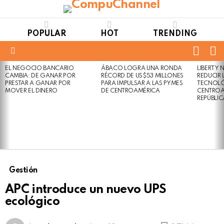
POPULAR
HOT
TRENDING
FOLL
S
US
Menu
EL NEGOCIO BANCARIO
ÁBACO LOGRA UNA RONDA
LIBERTY
LATEST
Not
Click
CAMBIA: DE GANAR POR
RÉCORD DE US$53 MILLONES
REDUCIR 
STORIES
to
Safe
PRESTAR A GANAR POR
PARA IMPULSAR A LAS PYMES
TECNOLÓ
view
MOVER EL DINERO
DE CENTROAMÉRICA
CENTROA
For
this
REPÚBLI
Work
post
Gestión
APC introduce un nuevo UPS
ecológico