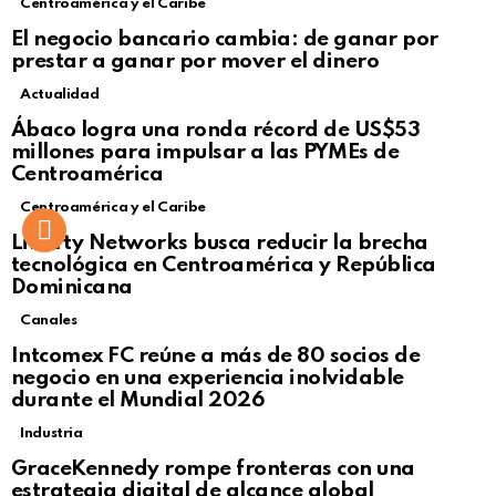
Centroamérica y el Caribe
El negocio bancario cambia: de ganar por
prestar a ganar por mover el dinero
Actualidad
Not Safe For Work
Ábaco logra una ronda récord de US$53
Click to view this post
millones para impulsar a las PYMEs de
Centroamérica
Centroamérica y el Caribe
Liberty Networks busca reducir la brecha
tecnológica en Centroamérica y República
Dominicana
Canales
Intcomex FC reúne a más de 80 socios de
negocio en una experiencia inolvidable
durante el Mundial 2026
Industria
GraceKennedy rompe fronteras con una
estrategia digital de alcance global