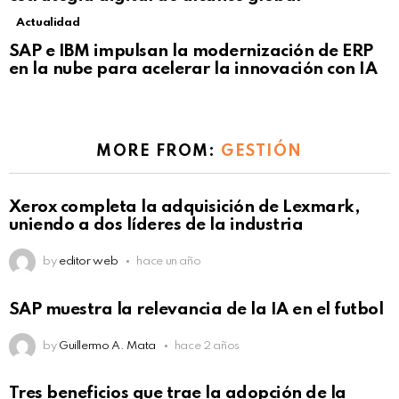
Actualidad
Not Safe For Work
SAP e IBM impulsan la modernización de ERP
Click to view this post
en la nube para acelerar la innovación con IA
MORE FROM:
GESTIÓN
Xerox completa la adquisición de Lexmark,
uniendo a dos líderes de la industria
by
editor web
hace un año
SAP muestra la relevancia de la IA en el futbol
by
Guillermo A. Mata
hace 2 años
Tres beneficios que trae la adopción de la