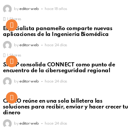
by
editor web
hace 18 años
1
Shares
Not Safe For Work
Especialista panameño comparte nuevas
Click to view this post
aplicaciones de la Ingeniería Biomédica
by
editor web
hace 24 días
1
Shares
Not Safe For Work
SISAP consolida CONNECT como punto de
Click to view this post
encuentro de la ciberseguridad regional
by
editor web
hace 24 días
Not Safe For Work
CiNKO reúne en una sola billetera las
Click to view this post
soluciones para recibir, enviar y hacer crecer tu
dinero
by
editor web
hace 24 días