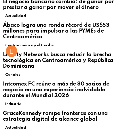
El negocio bancario cambia: de ganar por
prestar a ganar por mover el dinero
Actualidad
Not Safe For Work
Ábaco logra una ronda récord de US$53
Click to view this post
millones para impulsar a las PYMEs de
Centroamérica
Centroamérica y el Caribe
Liberty Networks busca reducir la brecha
tecnológica en Centroamérica y República
Dominicana
Canales
Intcomex FC reúne a más de 80 socios de
negocio en una experiencia inolvidable
durante el Mundial 2026
Industria
GraceKennedy rompe fronteras con una
estrategia digital de alcance global
Actualidad