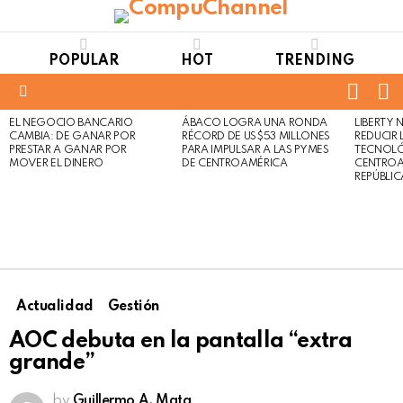
POPULAR
HOT
TRENDING
FOLL
S
US
Menu
EL NEGOCIO BANCARIO
ÁBACO LOGRA UNA RONDA
LIBERTY
LATEST
Not
Click
CAMBIA: DE GANAR POR
RÉCORD DE US$53 MILLONES
REDUCIR 
STORIES
to
Safe
PRESTAR A GANAR POR
PARA IMPULSAR A LAS PYMES
TECNOLÓ
view
MOVER EL DINERO
DE CENTROAMÉRICA
CENTROA
For
this
REPÚBLI
Work
post
Actualidad
Gestión
AOC debuta en la pantalla “extra
grande”
by
Guillermo A. Mata