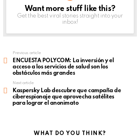
Want more stuff like this?
NEWSLETTER
Get the best viral stories straight into your
inbox!
Previous article
See
more
ENCUESTA POLYCOM: La inversión y el
acceso a los servicios de salud son los
obstáculos más grandes
Next article
Kaspersky Lab descubre que campaña de
ciberespionaje que aprovecha satélites
para lograr el anonimato
WHAT DO YOU THINK?