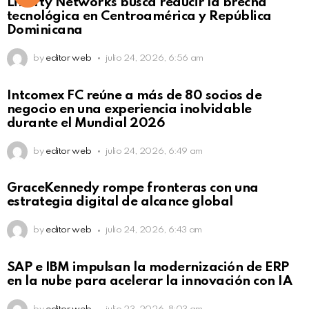
Liberty Networks busca reducir la brecha
tecnológica en Centroamérica y República
Dominicana
by
editor web
julio 24, 2026, 6:56 am
Intcomex FC reúne a más de 80 socios de
negocio en una experiencia inolvidable
durante el Mundial 2026
by
editor web
julio 24, 2026, 6:49 am
GraceKennedy rompe fronteras con una
estrategia digital de alcance global
by
editor web
julio 24, 2026, 6:43 am
Not Safe For Work
SAP e IBM impulsan la modernización de ERP
Click to view this post
en la nube para acelerar la innovación con IA