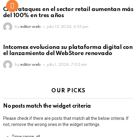
Ciberataques en el sector retail aumentan más
del 100% en tres años
by
editor web
julio 13, 2026, 4:53 pm
Intcomex evoluciona su plataforma digital con
el lanzamiento del WebStore renovado
by
editor web
julio 1, 2026, 7:02 am
OUR PICKS
No posts match the widget criteria
Please check if there are posts that match all the below criteria. If
not, remove the wrong ones in the widget settings.
Time range: all