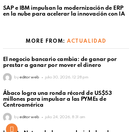
Not Safe For Work
SAP e IBM impulsan la modernización de ERP
Click to view this post
en la nube para acelerar la innovación con IA
MORE FROM:
ACTUALIDAD
El negocio bancario cambia: de ganar por
prestar a ganar por mover el dinero
by
editor web
julio 30, 2026, 12:28 pm
Not Safe For Work
Ábaco logra una ronda récord de US$53
Click to view this post
millones para impulsar a las PYMEs de
Centroamérica
by
editor web
julio 24, 2026, 8:31 am