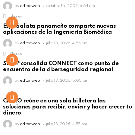
by
editor web
octubre 16, 2008, 6:54 am
1
Shares
Not Safe For Work
Especialista panameño comparte nuevas
Click to view this post
aplicaciones de la Ingeniería Biomédica
by
editor web
julio 13, 2026, 4:55 pm
1
Shares
Not Safe For Work
SISAP consolida CONNECT como punto de
Click to view this post
encuentro de la ciberseguridad regional
by
editor web
julio 13, 2026, 5:00 pm
Not Safe For Work
CiNKO reúne en una sola billetera las
Click to view this post
soluciones para recibir, enviar y hacer crecer tu
dinero
by
editor web
julio 13, 2026, 4:57 pm