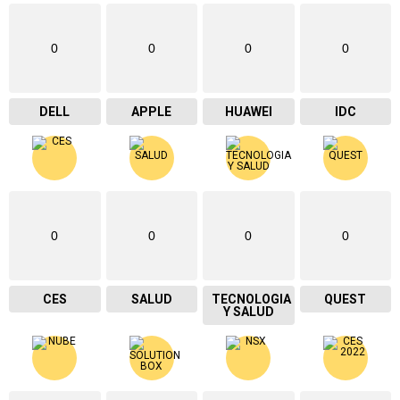
0
0
0
0
DELL
APPLE
HUAWEI
IDC
0
0
0
0
CES
SALUD
TECNOLOGIA
QUEST
Y SALUD