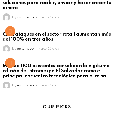
soluciones para recibir, enviar y hacer crecer tu
dinero
by
editor web
hace 26 días
Ciberataques en el sector retail aumentan más
del 100% en tres años
by
editor web
hace 26 días
Más de 1100 asistentes consolidan la vigésima
edición de Intcomexpo El Salvador como el
principal encuentro tecnológico para el canal
by
editor web
hace 26 días
OUR PICKS