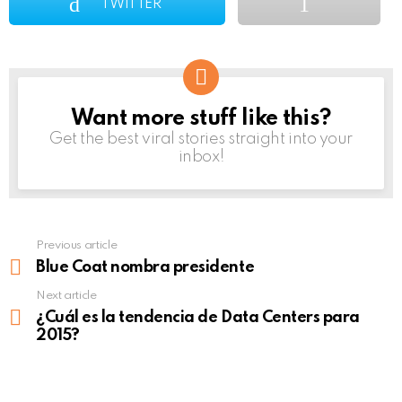
TWITTER
Want more stuff like this?
NEWSLETTER
Get the best viral stories straight into your
inbox!
Previous article
See
more
Blue Coat nombra presidente
Next article
¿Cuál es la tendencia de Data Centers para
2015?