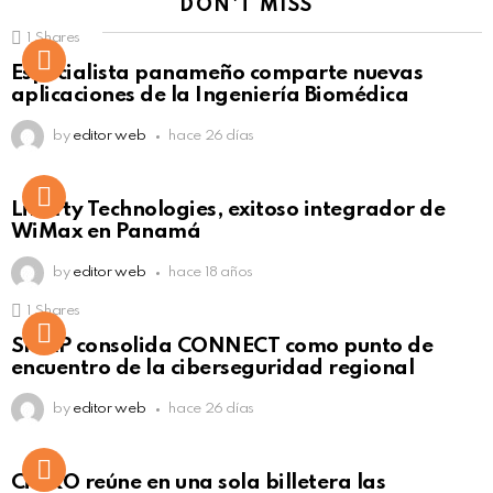
DON'T MISS
1
Shares
Not Safe For Work
Especialista panameño comparte nuevas
Click to view this post
aplicaciones de la Ingeniería Biomédica
by
editor web
hace 26 días
Liberty Technologies, exitoso integrador de
WiMax en Panamá
by
editor web
hace 18 años
1
Shares
Not Safe For Work
SISAP consolida CONNECT como punto de
Click to view this post
encuentro de la ciberseguridad regional
by
editor web
hace 26 días
Not Safe For Work
CiNKO reúne en una sola billetera las
Click to view this post