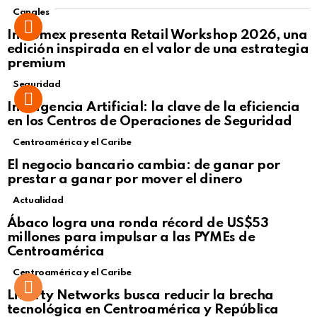
Canales
Intcomex presenta Retail Workshop 2026, una
edición inspirada en el valor de una estrategia
premium
Seguridad
Inteligencia Artificial: la clave de la eficiencia
en los Centros de Operaciones de Seguridad
Centroamérica y el Caribe
El negocio bancario cambia: de ganar por
prestar a ganar por mover el dinero
Actualidad
Not Safe For Work
Ábaco logra una ronda récord de US$53
Click to view this post
millones para impulsar a las PYMEs de
Centroamérica
Centroamérica y el Caribe
Liberty Networks busca reducir la brecha
tecnológica en Centroamérica y República