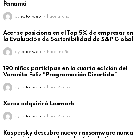
Panamá
by
editor web
hace un año
Acer se posiciona en el Top 5% de empresas en
la Evaluación de Sostenibilidad de S&P Global
by
editor web
hace un año
190 niños participan en la cuarta edición del
Veranito Feliz “Programación Divertida”
by
editor web
hace 2 años
Xerox adquirirá Lexmark
by
editor web
hace 2 años
Kaspersky descubre nuevo ransomware nunca