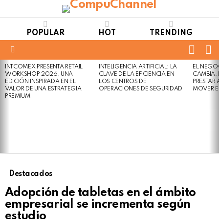
POPULAR
HOT
TRENDING
FOLL
S
US
Menu
INTCOMEX PRESENTA RETAIL
INTELIGENCIA ARTIFICIAL: LA
EL NEGO
LATEST
WORKSHOP 2026, UNA
CLAVE DE LA EFICIENCIA EN
CAMBIA:
STORIES
EDICIÓN INSPIRADA EN EL
LOS CENTROS DE
PRESTAR
VALOR DE UNA ESTRATEGIA
OPERACIONES DE SEGURIDAD
MOVER E
PREMIUM
Destacados
Adopción de tabletas en el ámbito
empresarial se incrementa según
estudio