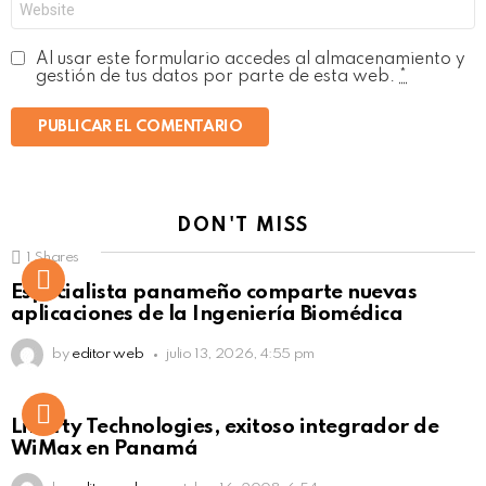
Al usar este formulario accedes al almacenamiento y
gestión de tus datos por parte de esta web.
*
DON'T MISS
1
Shares
Not Safe For Work
Especialista panameño comparte nuevas
Click to view this post
aplicaciones de la Ingeniería Biomédica
by
editor web
julio 13, 2026, 4:55 pm
Liberty Technologies, exitoso integrador de
WiMax en Panamá