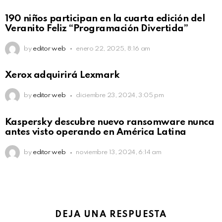
190 niños participan en la cuarta edición del
Veranito Feliz “Programación Divertida”
by
editor web
enero 22, 2025, 8:16 am
Xerox adquirirá Lexmark
by
editor web
diciembre 23, 2024, 3:05 pm
Kaspersky descubre nuevo ransomware nunca
antes visto operando en América Latina
by
editor web
noviembre 13, 2024, 6:14 am
DEJA UNA RESPUESTA