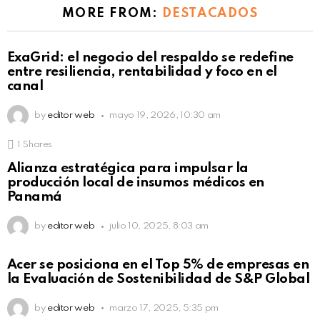
MORE FROM:
DESTACADOS
ExaGrid: el negocio del respaldo se redefine
entre resiliencia, rentabilidad y foco en el
canal
by
editor web
mayo 19, 2026, 10:30 am
1
Shares
Alianza estratégica para impulsar la
producción local de insumos médicos en
Panamá
by
editor web
julio 10, 2025, 8:03 am
Acer se posiciona en el Top 5% de empresas en
la Evaluación de Sostenibilidad de S&P Global
by
editor web
marzo 17, 2025, 5:35 pm