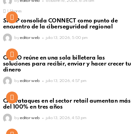
by
editor web
octubre 16, 2008, 6:54 am
1
Shares
Not Safe For Work
SISAP consolida CONNECT como punto de
Click to view this post
encuentro de la ciberseguridad regional
by
editor web
julio 13, 2026, 5:00 pm
Not Safe For Work
CiNKO reúne en una sola billetera las
Click to view this post
soluciones para recibir, enviar y hacer crecer tu
dinero
by
editor web
julio 13, 2026, 4:57 pm
Ciberataques en el sector retail aumentan más
del 100% en tres años
by
editor web
julio 13, 2026, 4:53 pm