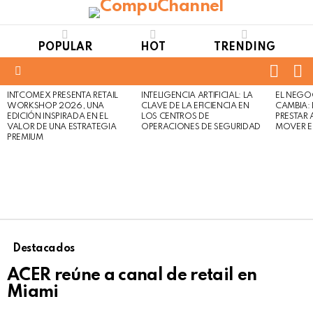
POPULAR
HOT
TRENDING
FOLL
S
US
Menu
INTCOMEX PRESENTA RETAIL
INTELIGENCIA ARTIFICIAL: LA
EL NEGO
LATEST
WORKSHOP 2026, UNA
CLAVE DE LA EFICIENCIA EN
CAMBIA:
STORIES
EDICIÓN INSPIRADA EN EL
LOS CENTROS DE
PRESTAR
VALOR DE UNA ESTRATEGIA
OPERACIONES DE SEGURIDAD
MOVER E
PREMIUM
Destacados
ACER reúne a canal de retail en
Miami