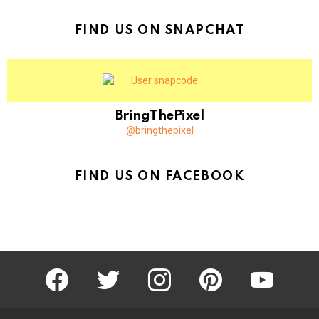
FIND US ON SNAPCHAT
BringThePixel
@bringthepixel
FIND US ON FACEBOOK
facebook
twitter
instagram
pinterest
youtube