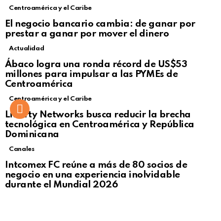
Centroamérica y el Caribe
El negocio bancario cambia: de ganar por
prestar a ganar por mover el dinero
Actualidad
Not Safe For Work
Ábaco logra una ronda récord de US$53
Click to view this post
millones para impulsar a las PYMEs de
Centroamérica
Centroamérica y el Caribe
Liberty Networks busca reducir la brecha
tecnológica en Centroamérica y República
Dominicana
Canales
Intcomex FC reúne a más de 80 socios de
negocio en una experiencia inolvidable
durante el Mundial 2026