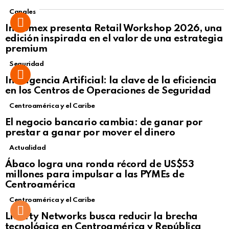
Canales
Intcomex presenta Retail Workshop 2026, una
edición inspirada en el valor de una estrategia
premium
Seguridad
Inteligencia Artificial: la clave de la eficiencia
en los Centros de Operaciones de Seguridad
Centroamérica y el Caribe
El negocio bancario cambia: de ganar por
prestar a ganar por mover el dinero
Actualidad
Not Safe For Work
Ábaco logra una ronda récord de US$53
Click to view this post
millones para impulsar a las PYMEs de
Centroamérica
Centroamérica y el Caribe
Liberty Networks busca reducir la brecha
tecnológica en Centroamérica y República