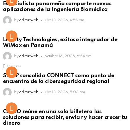
Especialista panameño comparte nuevas
Click to view this post
aplicaciones de la Ingeniería Biomédica
by
editor web
julio 13, 2026, 4:55 pm
Liberty Technologies, exitoso integrador de
WiMax en Panamá
by
editor web
octubre 16, 2008, 6:54 am
1
Shares
Not Safe For Work
SISAP consolida CONNECT como punto de
Click to view this post
encuentro de la ciberseguridad regional
by
editor web
julio 13, 2026, 5:00 pm
Not Safe For Work
CiNKO reúne en una sola billetera las
Click to view this post
soluciones para recibir, enviar y hacer crecer tu
dinero