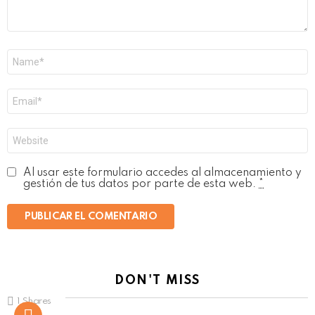
Nombre
*
Correo
electrónico
*
Web
Al usar este formulario accedes al almacenamiento y
gestión de tus datos por parte de esta web.
*
DON'T MISS
1
Shares
Not Safe For Work