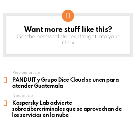
Want more stuff like this?
NEWSLETTER
Get the best viral stories straight into your
inbox!
Previous article
See
more
PANDUIT y Grupo Dice Cloud se unen para
atender Guatemala
Next article
Kaspersky Lab advierte
sobrecibercriminales que se aprovechan de
los servicios en la nube