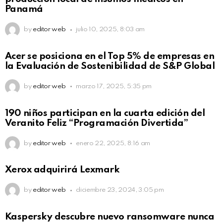
Panamá
by
editor web
julio 10, 2025, 8:03 am
Acer se posiciona en el Top 5% de empresas en
la Evaluación de Sostenibilidad de S&P Global
by
editor web
marzo 17, 2025, 5:35 pm
190 niños participan en la cuarta edición del
Veranito Feliz “Programación Divertida”
by
editor web
enero 22, 2025, 8:16 am
Xerox adquirirá Lexmark
by
editor web
diciembre 23, 2024, 3:05 pm
Kaspersky descubre nuevo ransomware nunca