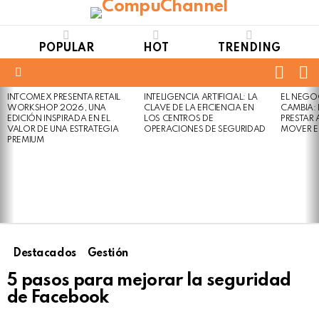
POPULAR
HOT
TRENDING
FOLL
S
US
Menu
INTCOMEX PRESENTA RETAIL
INTELIGENCIA ARTIFICIAL: LA
EL NEGO
LATEST
WORKSHOP 2026, UNA
CLAVE DE LA EFICIENCIA EN
CAMBIA:
STORIES
EDICIÓN INSPIRADA EN EL
LOS CENTROS DE
PRESTAR
VALOR DE UNA ESTRATEGIA
OPERACIONES DE SEGURIDAD
MOVER E
PREMIUM
Destacados
Gestión
5 pasos para mejorar la seguridad
de Facebook