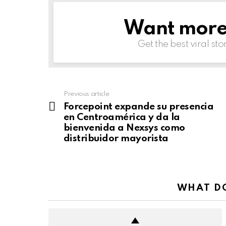
Want more s
NEWSLETTER
Get the best viral sto
Previous article
See
more
Forcepoint expande su presencia
en Centroamérica y da la
bienvenida a Nexsys como
distribuidor mayorista
WHAT DO