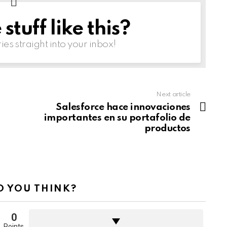
tuff like this?
ries straight into your inbox!
Next article
Salesforce hace innovaciones
importantes en su portafolio de
productos
 YOU THINK?
0
Points