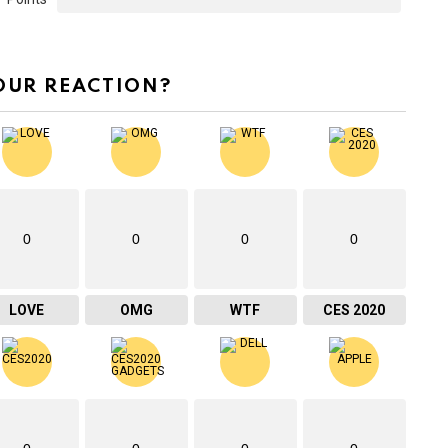
OUR REACTION?
0
0
0
0
LOVE
OMG
WTF
CES 2020