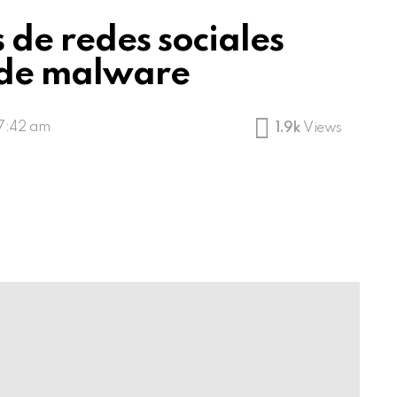
 de redes sociales
e de malware
 7:42 am
1.9k
Views