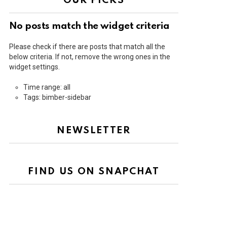
OUR PICKS
No posts match the widget criteria
Please check if there are posts that match all the
below criteria. If not, remove the wrong ones in the
widget settings.
Time range: all
Tags: bimber-sidebar
NEWSLETTER
FIND US ON SNAPCHAT