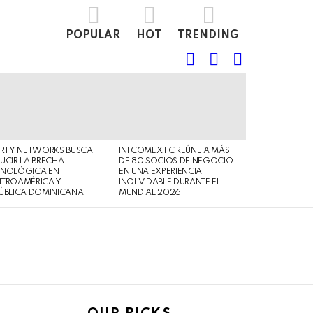
POPULAR
HOT
TRENDING
FOLLOW
SEARCH
LOGIN
US
ERTY NETWORKS BUSCA
INTCOMEX FC REÚNE A MÁS
UCIR LA BRECHA
DE 80 SOCIOS DE NEGOCIO
CNOLÓGICA EN
EN UNA EXPERIENCIA
NTROAMÉRICA Y
INOLVIDABLE DURANTE EL
ÚBLICA DOMINICANA
MUNDIAL 2026