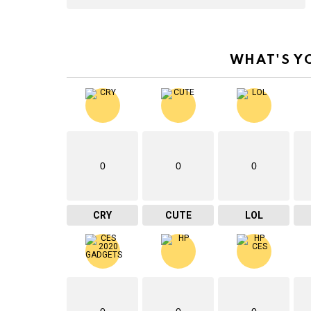
WHAT'S Y
0
0
0
CRY
CUTE
LOL