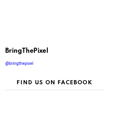
BringThePixel
@bringthepixel
FIND US ON FACEBOOK