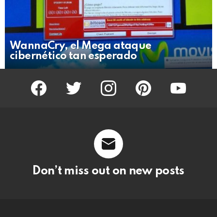
WannaCry, el Mega ataque
cibernético tan esperado
facebook
twitter
instagram
pinterest
youtube
Don’t miss out on new posts