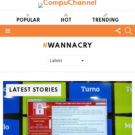
POPULAR
HOT
TRENDING
FOLL
S
US
Menu
WANNACRY
LATEST STORIES