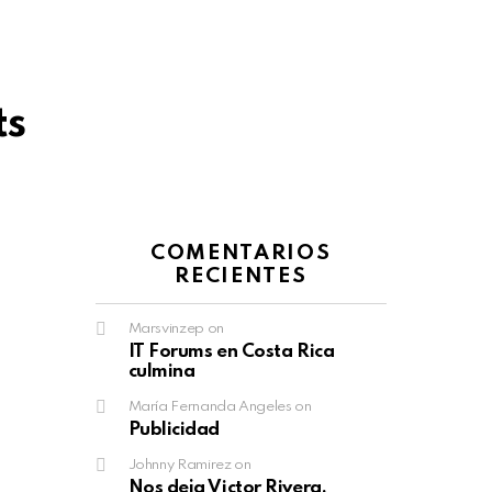
ts
COMENTARIOS
RECIENTES
Marsvinzep
on
IT Forums en Costa Rica
culmina
María Fernanda Angeles
on
Publicidad
Johnny Ramirez
on
Nos deja Victor Rivera,