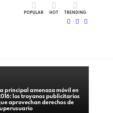
POPULAR
HOT
TRENDING
FOLLOW
SEARCH
LOGIN
US
a principal amenaza móvil en
016: los troyanos publicitarios
ue aprovechan derechos de
uperusuario