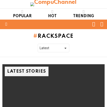
POPULAR
HOT
TRENDING
FOLL
S
US
Menu
RACKSPACE
LATEST STORIES