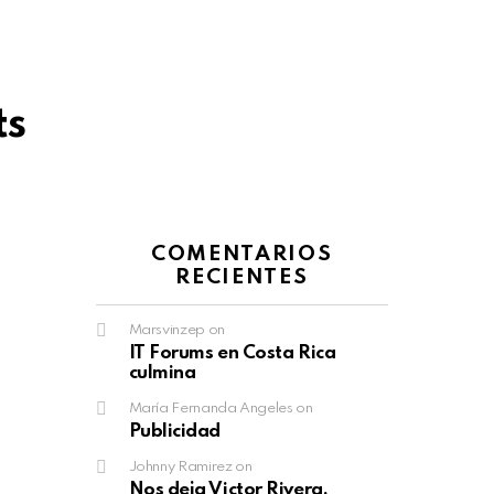
ts
COMENTARIOS
RECIENTES
Marsvinzep
on
IT Forums en Costa Rica
culmina
María Fernanda Angeles
on
Publicidad
Johnny Ramirez
on
Nos deja Victor Rivera,