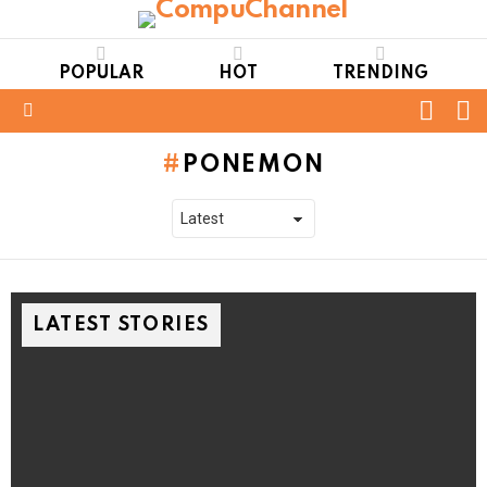
POPULAR
HOT
TRENDING
FOLL
S
US
Menu
PONEMON
LATEST STORIES