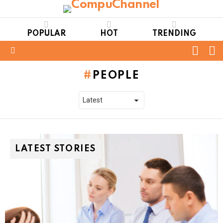
POPULAR
HOT
TRENDING
FOLL
S
US
Menu
PEOPLE
LATEST STORIES