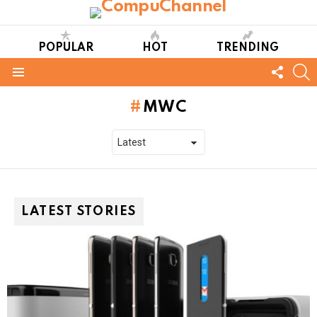
POPULAR
HOT
TRENDING
FOLL
S
US
Menu
MWC
LATEST STORIES