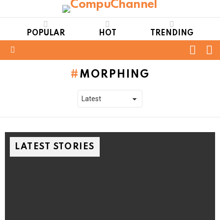
POPULAR
HOT
TRENDING
FOLL
S
US
Menu
MORPHING
LATEST STORIES