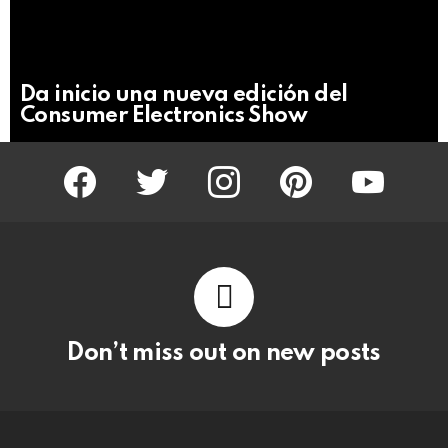
Not
Click
to
Safe
view
For
this
Work
post
Da inicio una nueva edición del
Consumer Electronics Show
facebook
twitter
instagram
pinterest
youtube
Don’t miss out on new posts