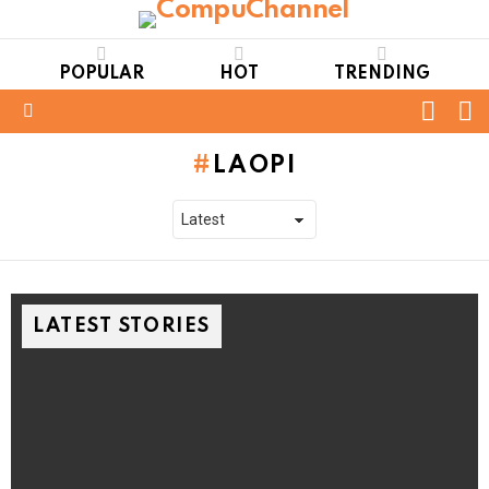
POPULAR
HOT
TRENDING
FOLL
S
US
Menu
LAOPI
LATEST STORIES