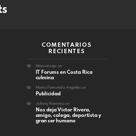
ts
COMENTARIOS
RECIENTES
Marsvinzep
on
IT Forums en Costa Rica
culmina
María Fernanda Angeles
on
Publicidad
Johnny Ramirez
on
Nos deja Victor Rivera,
amigo, colega, deportista y
gran ser humano