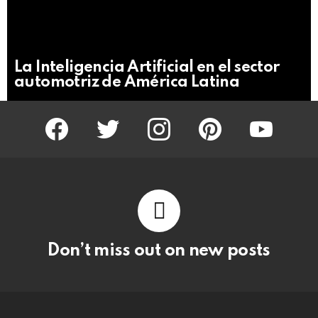
Not
Click
to
Safe
view
For
this
Work
post
La Inteligencia Artificial en el sector
automotriz de América Latina
facebook
twitter
instagram
pinterest
youtube
Don’t miss out on new posts