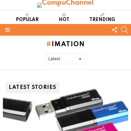
POPULAR
HOT
TRENDING
FOLL
S
US
Menu
IMATION
LATEST STORIES