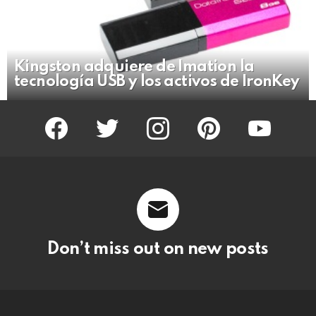
Kingston adquiere de Imation la
tecnología USB y los activos de IronKey
facebook
twitter
instagram
pinterest
youtube
Don’t miss out on new posts