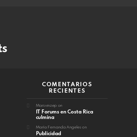
ts
COMENTARIOS
RECIENTES
Marsvinzep
on
IT Forums en Costa Rica
culmina
María Fernanda Angeles
on
Publicidad