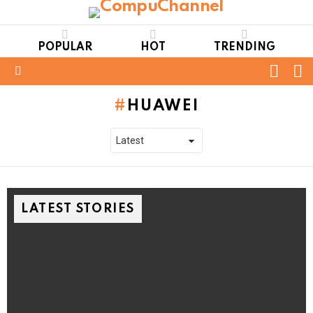
POPULAR
HOT
TRENDING
FOLL
S
US
Menu
HUAWEI
LATEST STORIES