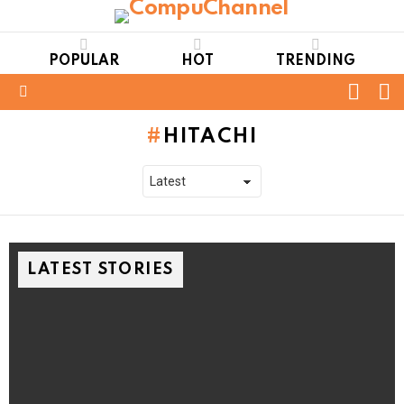
POPULAR
HOT
TRENDING
FOLL
S
US
Menu
HITACHI
LATEST STORIES