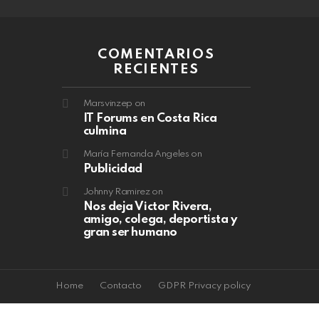
COMENTARIOS
RECIENTES
Marsvinzep
on
IT Forums en Costa Rica
culmina
María Fernanda Angeles
on
Publicidad
Johnny Ramirez
on
Nos deja Victor Rivera,
amigo, colega, deportista y
gran ser humano
Home
Contacto
GDPR Privacy policy