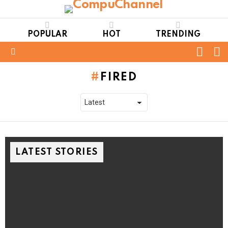
POPULAR
HOT
TRENDING
FOLL
S
US
Menu
FIRED
LATEST STORIES