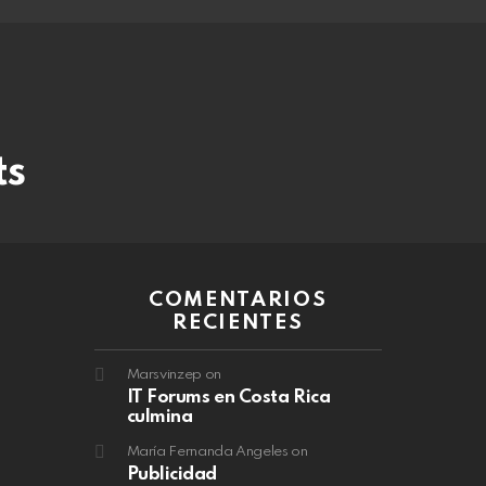
ts
COMENTARIOS
RECIENTES
Marsvinzep
on
IT Forums en Costa Rica
culmina
María Fernanda Angeles
on
Publicidad