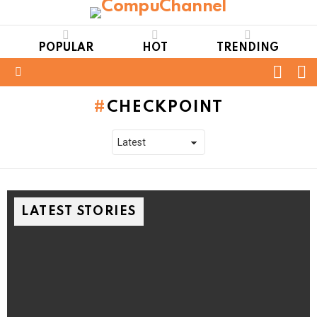
POPULAR
HOT
TRENDING
FOLL
S
US
Menu
CHECKPOINT
LATEST STORIES