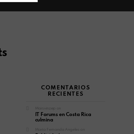
ts
COMENTARIOS
RECIENTES
Marsvinzep
on
IT Forums en Costa Rica
culmina
María Fernanda Angeles
on