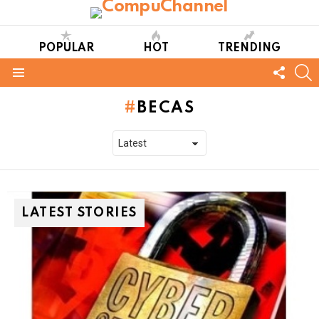
POPULAR
HOT
TRENDING
FOLL
S
US
Menu
BECAS
LATEST STORIES