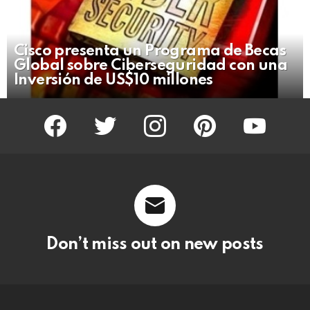
Cisco presenta un Programa de Becas
Global sobre Ciberseguridad con una
Inversión de US$10 millones
facebook
twitter
instagram
pinterest
youtube
Don’t miss out on new posts